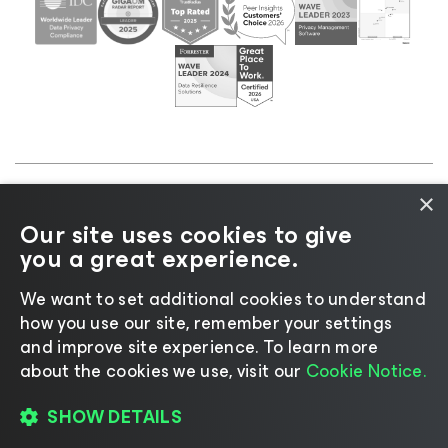
×
©2026 Veeam® Software |
プライバシーに関する通
Our site uses cookies to give
知
|
Cookieに関する通知
|
リーガル
|
ライセンスポリ
you a great experience.
シー
|
サプライヤーリソース
We want to set additional cookies to understand
how you use our site, remember your settings
and improve site experience. ​To learn more
about the cookies we use, visit our
Cookie Notice.
言語の変更
SHOW DETAILS