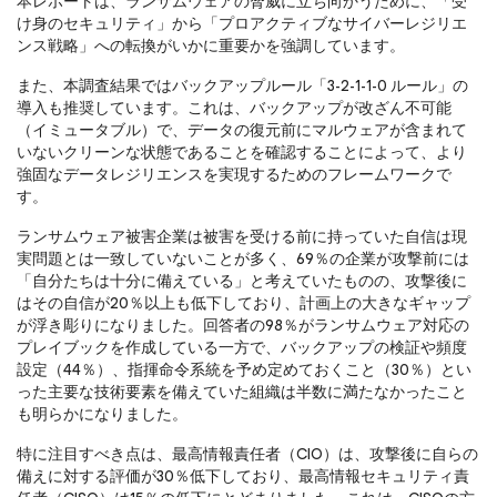
本レポートは、ランサムウェアの脅威に立ち向かうために、「受
け身のセキュリティ」から「プロアクティブなサイバーレジリエ
ンス戦略」への転換がいかに重要かを強調しています。
また、本調査結果ではバックアップルール「3-2-1-1-0 ルール」の
導入も推奨しています。これは、バックアップが改ざん不可能
（イミュータブル）で、データの復元前にマルウェアが含まれて
いないクリーンな状態であることを確認することによって、より
強固なデータレジリエンスを実現するためのフレームワークで
す。
ランサムウェア被害企業は被害を受ける前に持っていた自信は現
実問題とは一致していないことが多く、69％の企業が攻撃前には
「自分たちは十分に備えている」と考えていたものの、攻撃後に
はその自信が20％以上も低下しており、計画上の大きなギャップ
が浮き彫りになりました。回答者の98％がランサムウェア対応の
プレイブックを作成している一方で、バックアップの検証や頻度
設定（44％）、指揮命令系統を予め定めておくこと（30％）とい
った主要な技術要素を備えていた組織は半数に満たなかったこと
も明らかになりました。
特に注目すべき点は、最高情報責任者（CIO）は、攻撃後に自らの
備えに対する評価が30％低下しており、最高情報セキュリティ責