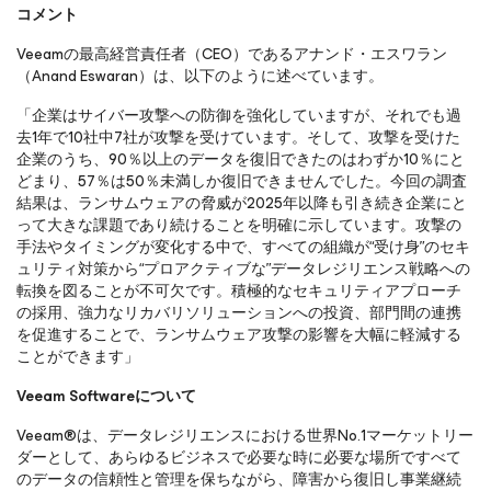
コメント
Veeamの最高経営責任者（CEO）であるアナンド・エスワラン
（Anand Eswaran）は、以下のように述べています。
「企業はサイバー攻撃への防御を強化していますが、それでも過
去1年で10社中7社が攻撃を受けています。そして、攻撃を受けた
企業のうち、90％以上のデータを復旧できたのはわずか10％にと
どまり、57％は50％未満しか復旧できませんでした。今回の調査
結果は、ランサムウェアの脅威が2025年以降も引き続き企業にと
って大きな課題であり続けることを明確に示しています。攻撃の
手法やタイミングが変化する中で、すべての組織が“受け身”のセキ
ュリティ対策から“プロアクティブな”データレジリエンス戦略への
転換を図ることが不可欠です。積極的なセキュリティアプローチ
の採用、強力なリカバリソリューションへの投資、部門間の連携
を促進することで、ランサムウェア攻撃の影響を大幅に軽減する
ことができます」
Veeam Softwareについて
Veeam®は、データレジリエンスにおける世界No.1マーケットリー
ダーとして、あらゆるビジネスで必要な時に必要な場所ですべて
のデータの信頼性と管理を保ちながら、障害から復旧し事業継続