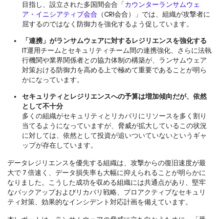
目指し、設立された多国間会合「
カウンターランサムウェ
ア・イニシアティブ会合
（CRI会合）」では、組織が攻撃者に
屈するのではなく防御力を強化するよう促しています。
「連携」がランサムウェアに対するレジリエンスを強化する
IT運用チームとセキュリティチーム間の連携強化、さらに法執
行機関や業界関係者との協力体制の構築が、ランサムウェア
対策おける防御力を高める上で極めて重要であることが明ら
かになっています。
セキュリティとレジリエンスへの予算は増加傾向だが、依然
として不十分
多くの組織がセキュリティとリカバリにリソースを多く割り
当てるようになっていますが、脅威が拡大しているこの状況
に対しては、依然として投資が追いついていないというギャ
ップが存在しています。
データレジリエンスを優先する組織は、攻撃からの復旧速度が最
大で 7 倍速く、データ損失率も大幅に抑えられることが明らかに
なりました。こうした成功を収める組織には共通点があり、堅牢
なバックアップおよびリカバリ戦略、プロアクティブなセキュリ
ティ対策、効果的なインシデント対応計画を備えています。