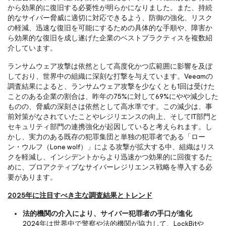
から効果的に復旧する必要性が明らかになりました。また、持続
的なサイバー脅威に適切に対応できるよう、防御の強化、リスク
の軽減、迅速な復旧を可能にするための具体的な手順や、障害か
ら効果的な復旧を成し遂げた企業のベストプラクティスを複数紹
介しています。
ランサムウェア攻撃は依然として高度化かつ広範囲に影響を及ぼ
しており、世界中の組織に深刻な打撃を与えています。Veeamの
調査結果によると、ランサムウェア攻撃を少なくとも1回は受けた
ことのある企業の割合は、昨年の75%に対して69%にやや減少した
ものの、脅威の深刻さは依然として高水準です。この減少は、事
前対策がなされていたことやレジリエンスの向上、そしてIT部門と
セキュリティ部門の連携強化が起因していると考えられます。し
かし、実力のある既存の犯罪集団と単独の犯罪者である「ロー
ン・ウルフ（Lone wolf）」による攻撃が拡大する中、組織はリス
クを軽減し、インシデントからより迅速かつ効果的に回復するた
めに、プロアクティブなサイバーレジリエンス戦略を導入する必
要があります。
2025年に注目すべき主な調査結果とトレンド
法的機関の介入により、サイバー犯罪者の手口が進化
2024年は世界中で警察や法的機関が協力して、LockBitや