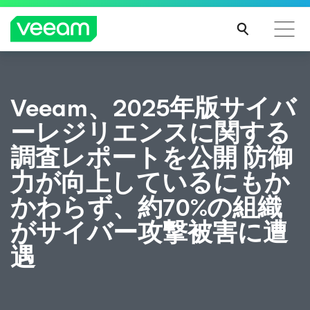
CrowdStrikeのコンテンツ更新によって影響を受け
Veeam、2025年版サイバ
るお客様向けのVeeamのガイダンス
ーレジリエンスに関する
続き
を読
調査レポートを公開 防御
む
力が向上しているにもか
かわらず、約70%の組織
がサイバー攻撃被害に遭
遇