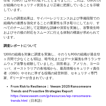
任者（CISO）は15％の低下にとどまりました。これは、CISOの方
が組織のセキュリティ状況をより正確に把握していることを示唆
しています。
これらの調査結果は、サイバーレジリエンスおよび準備段階での
組織内の連携を強化することの重要性を浮き彫りにしており、す
べてのチームに対して定期的な訓練や演習を実施し、攻撃発生時
およびその後の対応をスムーズに行える体制の構築が求められて
います。
調査レポートについて
1,300の組織を対象に調査を実施し、そのうち900の組織が過去12
ヶ月間で少なくとも1回は、暗号化またはデータ漏洩を伴うランサ
ムウェア攻撃を経験していました。回答者は、アメリカ、ヨーロ
ッパ、オーストラリアの各地域から、最高情報セキュリティ責任
者（CISO）やそれに準ずる役職の経営幹部、セキュリティ専門
家、ITリーダーが含まれています。
From Risk to Resilience： Veeam 2025 Ransomware
Trends and Proactive Strategies Report
https://www.veeam.com/jp/resources/wp-ransomware-
trends.html
（日本語）