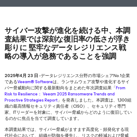
サイバー攻撃が進化を続ける中、本調
査結果では深刻な復旧率の低さが浮き
彫りに 堅牢なデータレジリエンス戦
略の導入が急務であることを強調
2025年4月 23 日 -
データレジリエンス分野の市場シェアNo.1企業
である
Veeam® Software
は、ランサムウェア攻撃や進化するサイ
バー脅威動向に関する最新動向をまとめた年次調査結果「
From
Risk to Resilience： Veeam 2025 Ransomware Trends and
Proactive Strategies Report
」を発表しました。本調査は、1,300組
織の最高情報セキュリティ責任者（CISO）、セキュリティ専門
家、ITリーダーを対象に、サイバー脅威からどのように復旧してい
るのかに焦点を当てて調査しています。
本調査結果では、サイバー脅威がますます高度化・頻発化する現
代社会において、組織が防御を優先し、リスクの軽減および脅威