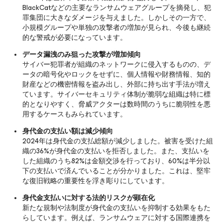
BlackCatなどの主要なランサムウェアグループを摘発し、犯
罪集団に大きなダメージを与えました。しかしその一方で、
小規模グループや単独の攻撃者の増加が見られ、今後も継続
的な警戒が必要になっています。
データ漏洩のみ狙った攻撃が増加傾向
サイバー犯罪者が組織のネットワークに侵入するものの、デ
ータの暗号化やロックをせずに、個人情報や財務情報、知的
財産などの機密情報を盗み出し、外部に持ち出す手法が増え
ています。サイバーセキュリティ体制が脆弱な組織は特に標
的となりやすく、脅威アクターは数時間のうちに脆弱性を悪
用するケースもみられています。
身代金の支払い額は減少傾向
2024年は身代金の支払総額が減少しました。被害を受けた組
織の36%が身代金の支払いを拒否しました。また、支払いを
した組織のうち82%は金額交渉を行っており、60%は半分以
下の支払いで済んでいることが分かりました。これは、堅牢
な復旧戦略の重要性を浮き彫りにしています。
身代金支払いに対する法的リスクが顕在化
新たな規制や法制度が身代金の支払いを抑制する効果をもた
らしています。例えば、ランサムウェアに対する国際連携を