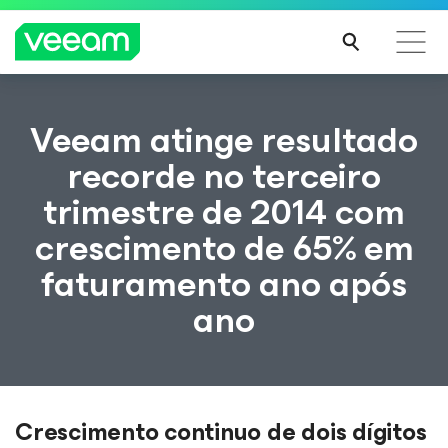
Orientações da Veeam para os clientes afetados
Veeam atinge resultado
pela atualização de conteúdo da CrowdStrike
recorde no terceiro
LEIA
trimestre de 2014 com
MAIS
crescimento de 65% em
faturamento ano após
ano
Crescimento continuo de dois dígitos