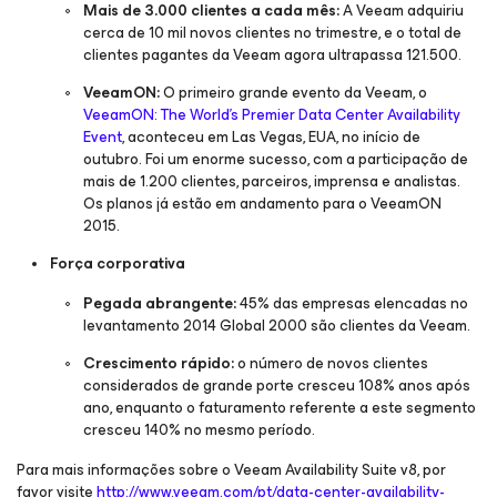
Mais de 3.000 clientes a cada mês:
A Veeam adquiriu
cerca de 10 mil novos clientes no trimestre, e o total de
clientes pagantes da Veeam agora ultrapassa 121.500.
VeeamON:
O primeiro grande evento da Veeam, o
VeeamON: The World’s Premier Data Center Availability
Event
, aconteceu em Las Vegas, EUA, no início de
outubro. Foi um enorme sucesso, com a participação de
mais de 1.200 clientes, parceiros, imprensa e analistas.
Os planos já estão em andamento para o VeeamON
2015.
Força corporativa
Pegada abrangente:
45% das empresas elencadas no
levantamento 2014 Global 2000 são clientes da Veeam.
Crescimento rápido:
o número de novos clientes
considerados de grande porte cresceu 108% anos após
ano, enquanto o faturamento referente a este segmento
cresceu 140% no mesmo período.
Para mais informações sobre o Veeam Availability Suite v8, por
favor visite
http://www.veeam.com/pt/data-center-availability-