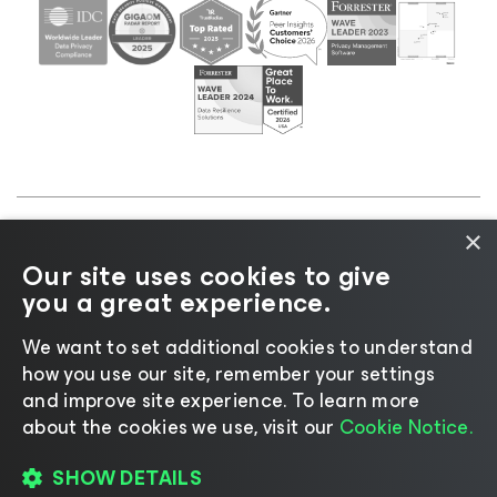
×
©2026 Veeam® Software |
Aviso de Privacidade
|
Our site uses cookies to give
Aviso de Cookies
|
Jurídico
|
Política de
you a great experience.
licenciamento
|
Recursos para Fornecedores
We want to set additional cookies to understand
how you use our site, remember your settings
and improve site experience. ​To learn more
about the cookies we use, visit our
Cookie Notice.
Mudar idioma
SHOW DETAILS