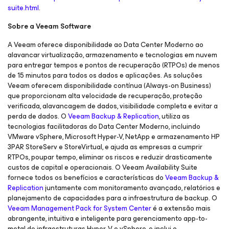
suite.html
.
Sobre a Veeam Software
A Veeam oferece disponibilidade ao Data Center Moderno ao
alavancar virtualização, armazenamento e tecnologias em nuvem
para entregar tempos e pontos de recuperação (RTPOs) de menos
de 15 minutos para todos os dados e aplicações. As soluções
Veeam oferecem disponibilidade contínua (Always-on Business)
que proporcionam alta velocidade de recuperação, proteção
verificada, alavancagem de dados, visibilidade completa e evitar a
perda de dados. O
Veeam Backup & Replication
, utiliza as
tecnologias facilitadoras do Data Center Moderno, incluindo
VMware vSphere, Microsoft Hyper-V, NetApp e armazenamento HP
3PAR StoreServ e StoreVirtual, e ajuda as empresas a cumprir
RTPOs, poupar tempo, eliminar os riscos e reduzir drasticamente
custos de capital e operacionais. O Veeam Availability Suite
fornece todos os benefícios e características do
Veeam Backup &
Replication
juntamente com monitoramento avançado, relatórios e
planejamento de capacidades para a infraestrutura de backup. O
Veeam Management Pack for System Center
é a extensão mais
abrangente, intuitiva e inteligente para gerenciamento app-to-
metal de infraestruturas Hyper-V e vSphere, e inclui o