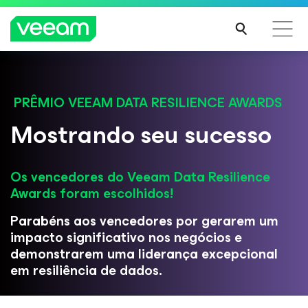
Orientações da Veeam para os clientes afetados
pela atualização de conteúdo da CrowdStrike
PRÊMIO VEEAM DATA RESILIENCE AWARDS
LEIA
Mostrando seu sucesso
MAIS
Os vencedores do Veeam Data Resilience
Awards foram escolhidos!
Parabéns aos vencedores por gerarem um
impacto significativo nos negócios e
demonstrarem uma liderança excepcional
em resiliência de dados.