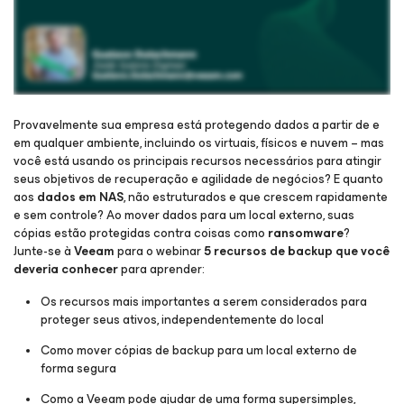
Provavelmente sua empresa está protegendo dados a partir de e
em qualquer ambiente, incluindo os virtuais, físicos e nuvem – mas
você está usando os principais recursos necessários para atingir
Inscreva-se para ganhar acesso e assista ao webinar
seus objetivos de recuperação e agilidade de negócios? E quanto
aos
dados em NAS
, não estruturados e que crescem rapidamente
e sem controle? Ao mover dados para um local externo, suas
cópias estão protegidas contra coisas como
ransomware
?
Junte-se à
Veeam
para o webinar
5 recursos de backup que você
deveria conhecer
para aprender:
Os recursos mais importantes a serem considerados para
proteger seus ativos, independentemente do local
Como mover cópias de backup para um local externo de
forma segura
Como a Veeam pode ajudar de uma forma supersimples,