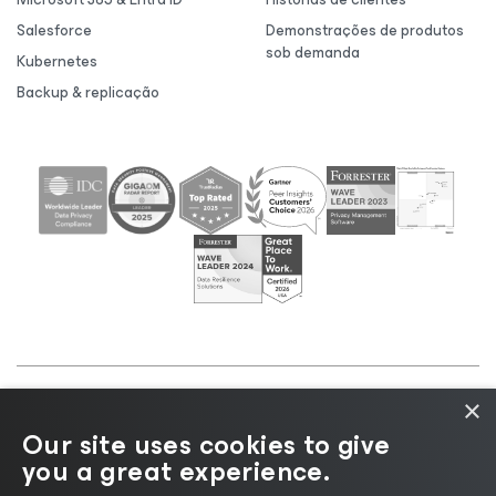
Salesforce
Demonstrações de produtos
sob demanda
Kubernetes
Backup & replicação
×
©2026 Veeam® Software |
Aviso de Privacidade
|
Our site uses cookies to give
Aviso de Cookies
|
Jurídico
|
Política de
you a great experience.
licenciamento
|
Recursos para Fornecedores