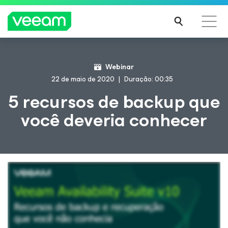
Orientações da Veeam para os clientes afetados
Webinar
pela atualização de conteúdo da CrowdStrike
22 de maio de 2020
Duração: 00:35
LEIA
5 recursos de backup que
MAIS
você deveria conhecer