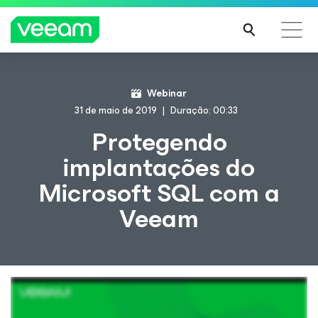
Orientações da Veeam para os clientes afetados
Webinar
pela atualização de conteúdo da CrowdStrike
31 de maio de 2019
Duração: 00:33
LEIA
Protegendo
MAIS
implantações do
Microsoft SQL com a
Veeam