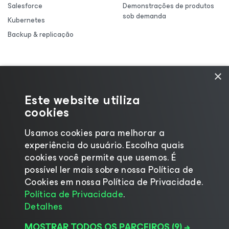
Salesforce
Demonstrações de produtos
sob demanda
Kubernetes
Backup & replicação
×
Este website utiliza
cookies
Usamos cookies para melhorar a
experiência do usuário. Escolha quais
cookies você permite que usemos. É
possível ler mais sobre nossa Política de
Cookies em nossa Política de Privacidade.
©2026 Veeam® Software |
Aviso de Privacidade
|
Política de Privacidade
.
Aviso de Cookies
|
Jurídico
|
Política de
Detalhes
licenciamento
|
Recursos para Fornecedores
MOSTRAR TODOS OS PARCEIROS
(9) →