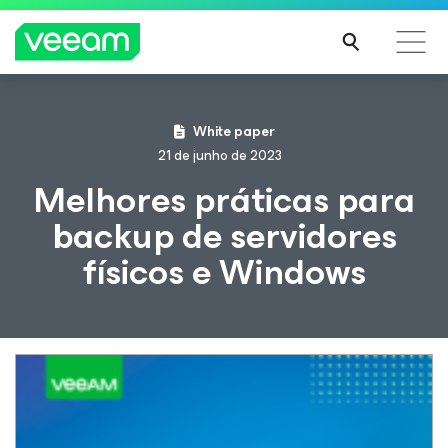
Orientações da Veeam para os clientes afetados
White paper
pela atualização de conteúdo da CrowdStrike
21 de junho de 2023
LEIA
Melhores práticas para
MAIS
backup de servidores
físicos e Windows