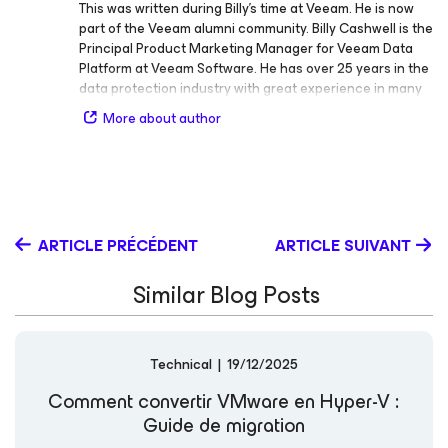
This was written during Billy's time at Veeam. He is now
part of the Veeam alumni community. Billy Cashwell is the
Principal Product Marketing Manager for Veeam Data
Platform at Veeam Software. He has over 25 years in the
data protection industry with great experience in many
roles ranging from IT admin, technical support, sales, and
More about author
product management- primarily focused around data
protection and recovery. At Veeam in marketing, Billy is
extremely relationship focused and actively works for
the customer and thrives on direct conversations and
speaking with current and prospective Veeam
customers.
ARTICLE PRÉCÉDENT
ARTICLE SUIVANT
Similar Blog Posts
Technical
|
19/12/2025
Comment convertir VMware en Hyper-V :
Guide de migration