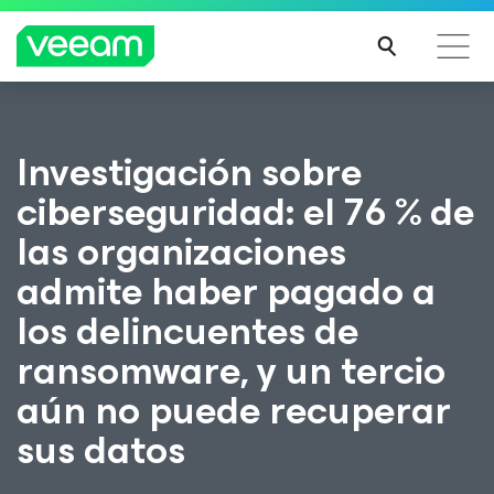
Guía de Veeam para los clientes afectados por la
Investigación sobre
actualización de contenido de CrowdStrike
ciberseguridad: el 76 % de
MÁS
INFO
las organizaciones
RMA
CIÓN
admite haber pagado a
los delincuentes de
ransomware, y un tercio
aún no puede recuperar
sus datos