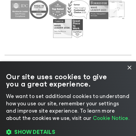
×
©2026 Veeam® Software |
Aviso de privacidad
|
Our site uses cookies to give
Aviso de cookies
|
Legal
|
Política de licencias
|
you a great experience.
Recursos para proveedores
We want to set additional cookies to understand
how you use our site, remember your settings
and improve site experience. ​To learn more
about the cookies we use, visit our
Cookie Notice.
Cambiar idioma
SHOW DETAILS