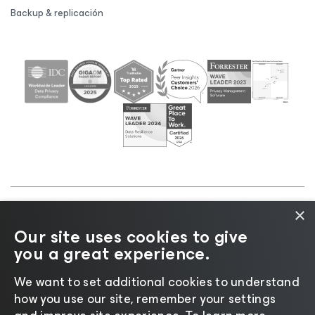
Backup & replicación
×
©2026 Veeam® Software |
Aviso de privacidad
|
Our site uses cookies to give
Aviso de cookies
|
Legal
|
Política de licencias
|
you a great experience.
Recursos para proveedores
We want to set additional cookies to understand
how you use our site, remember your settings