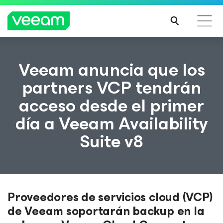
Guía de Veeam para los clientes afectados por la
Veeam anuncia que los
actualización de contenido de CrowdStrike
partners VCP tendrán
MÁS
acceso desde el primer
INFO
RMA
día a Veeam Availability
CIÓN
Suite v8
Proveedores de servicios cloud (VCP)
de Veeam soportarán backup en la