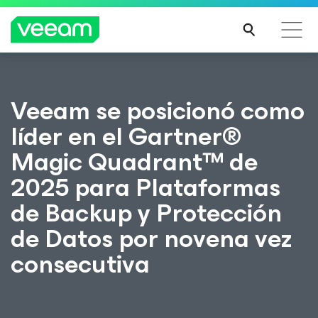
Guía de Veeam para los clientes afectados por la
Veeam se posicionó como
actualización de contenido de CrowdStrike
líder en el Gartner®
MÁS
INFO
Magic Quadrant™ de
RMA
CIÓN
2025 para Plataformas
de Backup y Protección
de Datos por novena vez
consecutiva