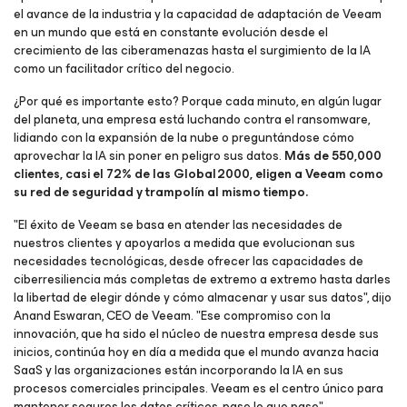
el avance de la industria y la capacidad de adaptación de Veeam
en un mundo que está en constante evolución desde el
crecimiento de las ciberamenazas hasta el surgimiento de la IA
como un facilitador crítico del negocio.
¿Por qué es importante esto? Porque cada minuto, en algún lugar
del planeta, una empresa está luchando contra el ransomware,
lidiando con la expansión de la nube o preguntándose cómo
aprovechar la IA sin poner en peligro sus datos.
Más de 550,000
clientes, casi el 72% de las Global 2000, eligen a Veeam como
su red de seguridad y trampolín al mismo tiempo.
"El éxito de Veeam se basa en atender las necesidades de
nuestros clientes y apoyarlos a medida que evolucionan sus
necesidades tecnológicas, desde ofrecer las capacidades de
ciberresiliencia más completas de extremo a extremo hasta darles
la libertad de elegir dónde y cómo almacenar y usar sus datos", dijo
Anand Eswaran, CEO de Veeam. "Ese compromiso con la
innovación, que ha sido el núcleo de nuestra empresa desde sus
inicios, continúa hoy en día a medida que el mundo avanza hacia
SaaS y las organizaciones están incorporando la IA en sus
procesos comerciales principales. Veeam es el centro único para
mantener seguros los datos críticos, pase lo que pase".