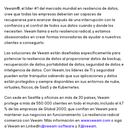
Veeam®, el líder #1 del mercado mundial en resiliencia de datos,
cree que todas las empresas deberían ser capaces de
recuperarse para avanzar después de una interrupción con la
confianza y el control de todos sus datos cuando y donde los
necesiten.​ Veeam llama a esto resiliencia radical, y estamos
obsesionados en crear formas innovadoras de ayudar a nuestros
clientes a conseguirlo.
Las soluciones de Veeam están diseñadas específicamente para
potenciar la resiliencia de datos al proporcionar datos de backup,
recuperación de datos, portabilidad de datos, seguridad de datos e
inteligencia de datos. ​Con Veeam, los líderes de TI y seguridad
pueden estar tranquilos sabiendo que sus aplicaciones y datos
están protegidos y siempre disponibles en sus entornos de nube,
virtuales, físicos, de SaaS y de Kubernetes.
Con sede en Seattle y oficinas en más de 30 países, Veeam
protege a más de 550 000 clientes en todo el mundo, incluido el 67
% de las empresas de Global 2000, que confían en Veeam para
mantener sus negocios en funcionamiento. ​La resiliencia radical
comienza con Veeam. Más información en
www.veeam.com
o siga
a Veeam en LinkedIn
@veeam-software
y X
@veeam
.