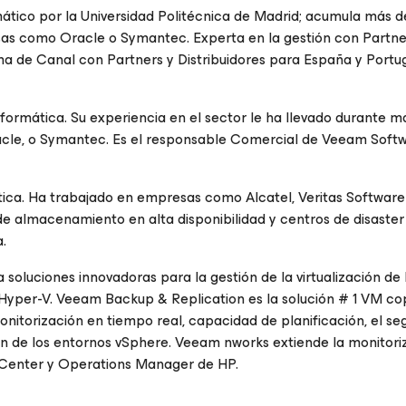
mático por la Universidad Politécnica de Madrid; acumula más 
esas como Oracle o Symantec. Experta en la gestión con Partne
ma de Canal con Partners y Distribuidores para España y Portu
formática. Su experiencia en el sector le ha llevado durante m
le, o Symantec. Es el responsable Comercial de Veeam Soft
ática. Ha trabajado en empresas como Alcatel, Veritas Software
de almacenamiento en alta disponibilidad y centros de disaster
.
luciones innovadoras para la gestión de la virtualización de 
yper-V. Veeam Backup & Replication es la solución # 1 VM co
nitorización en tiempo real, capacidad de planificación, el se
ón de los entornos vSphere. Veeam nworks extiende la monitori
 Center y Operations Manager de HP.