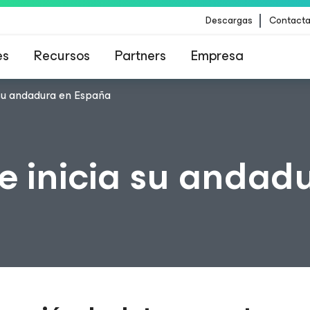
Descargas
Contacta
es
Recursos
Partners
Empresa
su andadura en España
para los clientes afectados por la actualizació
contenido de CrowdStrike
 inicia su andad