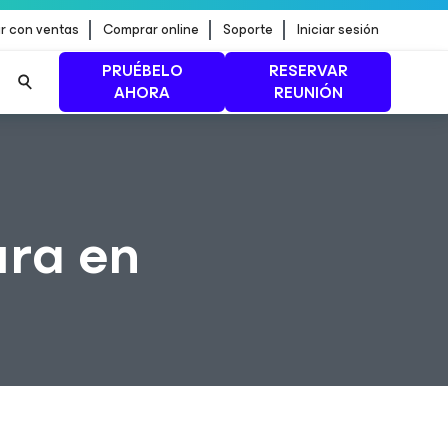
r con ventas
Comprar online
Soporte
Iniciar sesión
PRUÉBELO
RESERVAR
AHORA
REUNIÓN
n de
MÁS INFORMACIÓN
ura en