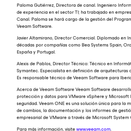
Paloma Gutiérrez, Directora de canal. Ingeniero Infor
de experiencia en el sector TI; ha trabajado en empr
Canal. Paloma se hará cargo de la gestión del Progra
Veeam Software.
Javier Altamirano, Director Comercial. Diplomado en In
décadas por compañías como Bea Systems Spain, Orac
España y Portugal.
Alexis de Pablos, Director Técnico: Técnico en Inform
Symantec. Especialista en definición de arquitecturas 
Es responsable técnico de Veeam Software para Iberia
Acerca de Veeam Software Veeam Software desarrolla so
protección y datos para VMware vSphere y Microsoft H
seguridad. Veeam ONE es una solución única para la mo
de cambios, la documentación y los informes de gesti
empresarial de VMware a través de Microsoft System
Para más información, visite
www.veeam.com
.