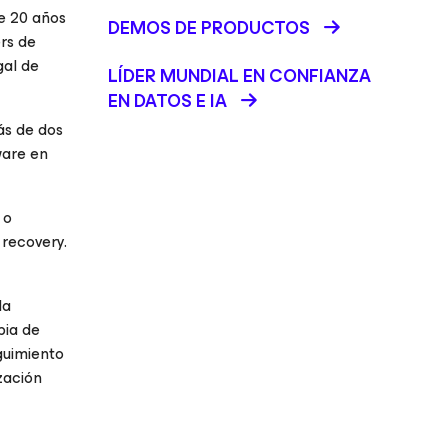
de 20 años
DEMOS DE PRODUCTOS
rs de
gal de
LÍDER MUNDIAL EN CONFIANZA
EN DATOS E IA
ás de dos
ware en
 o
 recovery.
la
pia de
guimiento
zación