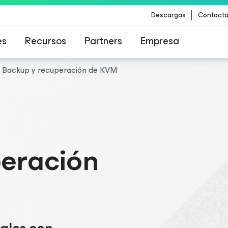
Descargas
Contacta
es
Recursos
Partners
Empresa
Backup y recuperación de KVM
para los clientes afectados por la actualizació
para los clientes afectados por la actualizació
contenido de CrowdStrike
contenido de CrowdStrike
eración