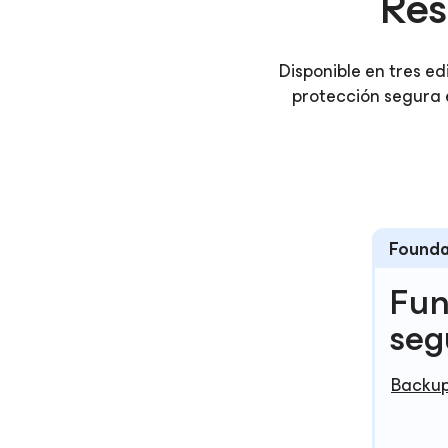
Res
Disponible en tres e
protección segura 
Founda
Fu
seg
Backup