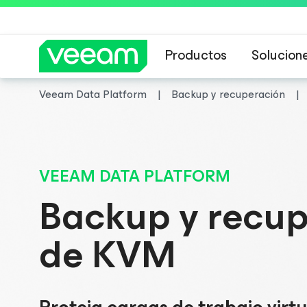
Productos
Solucion
Veeam Data Platform
Backup y recuperación
Guía de Veeam 
Guía de Veeam 
VEEAM DATA PLATFORM
Backup y recup
de KVM