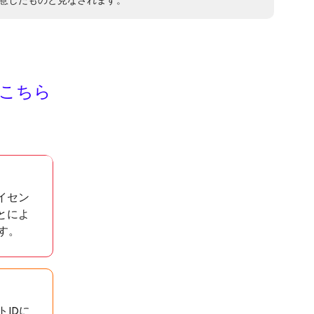
意したものと見なされます。
はこちら
イセン
とによ
す。
IDに