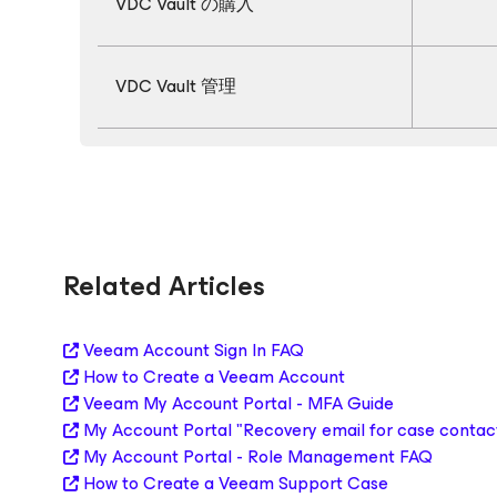
VDC Vault の購入
VDC Vault 管理
Related Articles
Veeam Account Sign In FAQ
How to Create a Veeam Account
Veeam My Account Portal - MFA Guide
My Account Portal "Recovery email for case contac
My Account Portal - Role Management FAQ
How to Create a Veeam Support Case