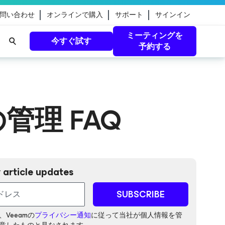
問い合わせ
オンラインで購入
サポート
サインイン
ミーティングを
今すぐ試す
予約する
eamのガ
続きを読む
管理 FAQ
 article updates
SUBSCRIBE
Veeamの
プライバシー通知
に従って当社が個人情報を管