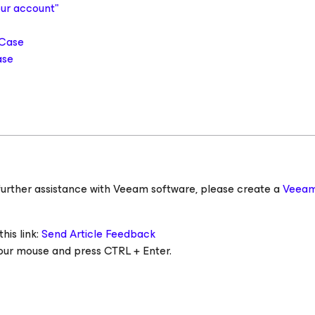
our account
"
 Case
ase
ed further assistance with Veeam software, please create a
Veeam
his link:
Send Article Feedback
 your mouse and press CTRL + Enter.