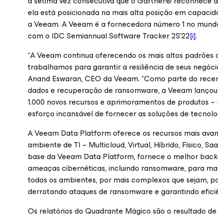
a sétima vez consecutiva que o Gartner® reconhece 
ela está posicionada na mais alta posição em capaci
a Veeam. A Veeam é a fornecedora número 1 no mundo
com o IDC Semiannual Software Tracker 2S'22
[i]
.
“A Veeam continua oferecendo os mais altos padrões d
trabalhamos para garantir a resiliência de seus negóc
Anand Eswaran, CEO da Veeam. “Como parte do rece
dados e recuperação de ransomware, a Veeam lançou c
1.000 novos recursos e aprimoramentos de produtos – 
esforço incansável de fornecer as soluções de tecnol
A Veeam Data Platform oferece os recursos mais ava
ambiente de TI – Multicloud, Virtual, Híbrido, Físico, 
base da Veeam Data Platform, fornece o melhor backu
ameaças cibernéticas, incluindo ransomware, para man
todos os ambientes, por mais complexos que sejam, p
derrotando ataques de ransomware e garantindo efici
Os relatórios do Quadrante Mágico são o resultado de