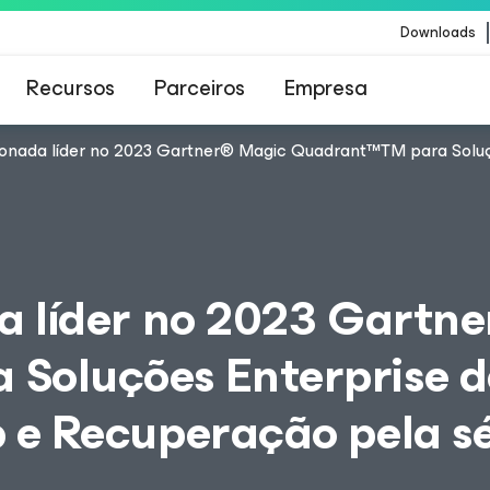
Downloads
Recursos
Parceiros
Empresa
onada líder no 2023 Gartner® Magic Quadrant™TM para Soluç
Veeam para os clientes afetados pela atualizaç
conteúdo da CrowdStrike
a líder no 2023 Gartn
Soluções Enterprise d
 e Recuperação pela s