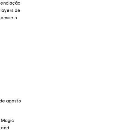
renciação
Players de
Acesse o
 de agosto
 Magic
 and