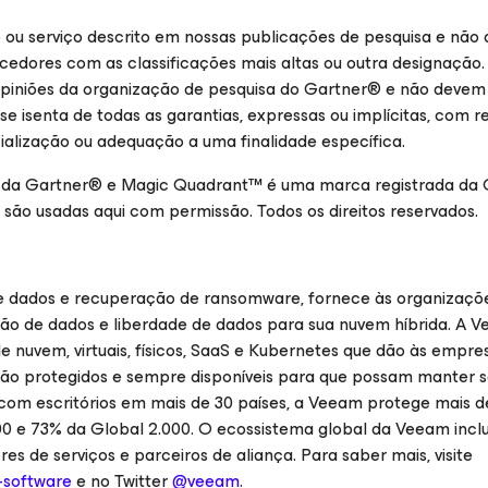
u serviço descrito em nossas publicações de pesquisa e não
ecedores com as classificações mais altas ou outra designação.
piniões da organização de pesquisa do Gartner® e não devem
 isenta de todas as garantias, expressas ou implícitas, com r
cialização ou adequação a uma finalidade específica.
 da Gartner® e Magic Quadrant™ é uma marca registrada da 
e são usadas aqui com permissão. Todos os direitos reservados.
e dados e recuperação de ransomware, fornece às organizaçõ
ção de dados e liberdade de dados para sua nuvem híbrida. A 
 nuvem, virtuais, físicos, SaaS e Kubernetes que dão às empre
stão protegidos e sempre disponíveis para que possam manter 
om escritórios em mais de 30 países, a Veeam protege mais d
00 e 73% da Global 2.000. O ecossistema global da Veeam inclu
es de serviços e parceiros de aliança. Para saber mais, visite
software
e no Twitter
@veeam
.