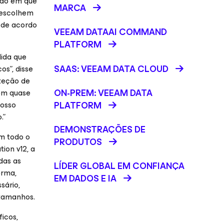
ido em que
MARCA
 escolhem
 de acordo
VEEAM DATAAI COMMAND
PLATFORM
dida que
SAAS: VEEAM DATA CLOUD
os”, disse
teção de
ON-PREM: VEEAM DATA
om quase
nosso
PLATFORM
.”
DEMONSTRAÇÕES DE
m todo o
PRODUTOS
ion v12, a
das as
LÍDER GLOBAL EM CONFIANÇA
orma,
EM DADOS E IA
sário,
 tamanhos.
icos,