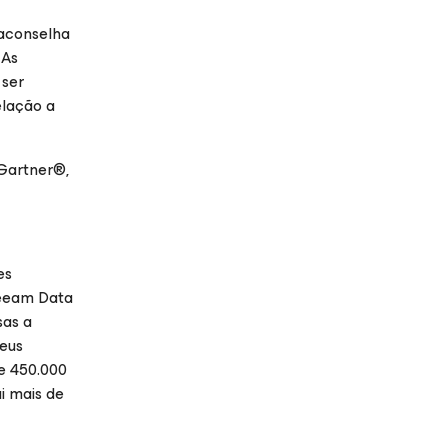
 aconselha
 As
 ser
elação a
Gartner®,
es
Veeam Data
sas a
seus
e 450.000
i mais de