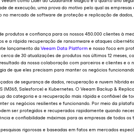
a Veeam como Líder do Quadrante Mágico e o quarto ano segu
dade de execução, uma prova do motivo pelo qual as empresas
 no mercado de software de proteção e replicação de dados,
e produtos e confiança para os nossos 450.000 clientes à me
ios e a rápida recuperação de ransomware e ataques cibernétic
nte lançamento da
Veeam Data Platform
e nosso foco em pro
erca de 30 atualizações de produtos nos últimos 12 meses, c
resultado da nossa colaboração com parceiros e clientes e o 
ogia de que eles precisam para manter os negócios funcionando
nçados de segurança de dados, recuperação e nuvem híbrida e
SaaS (M365, Salesforce) e Kubernetes. O Veeam Backup & Replicat
p da categoria e a recuperação mais rápida e confiável de to
ter os negócios resilientes e funcionando. Por meio da plataf
odem ser protegidos e recuperados rapidamente quando neces
ência e confiabilidade máximas para as empresas de todos os
 pesquisas rigorosas e baseadas em fatos em mercados específ