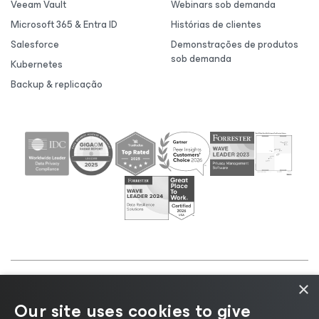
Veeam Vault
Webinars sob demanda
Microsoft 365 & Entra ID
Histórias de clientes
Salesforce
Demonstrações de produtos
sob demanda
Kubernetes
Backup & replicação
×
©2026 Veeam® Software |
Aviso de Privacidade
|
Our site uses cookies to give
Aviso de Cookies
|
Jurídico
|
Política de