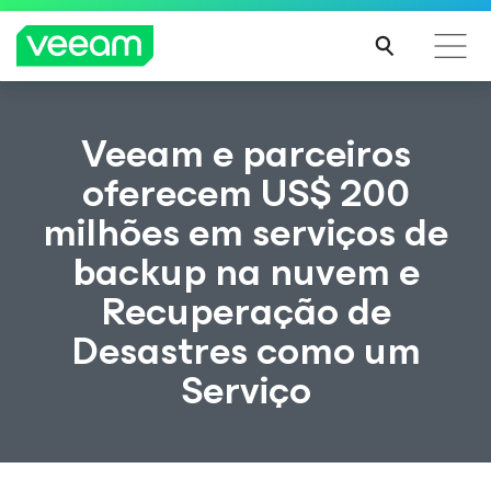
Orientações da Veeam para os clientes afetados
Veeam e parceiros
pela atualização de conteúdo da CrowdStrike
oferecem US$ 200
LEIA
milhões em serviços de
MAIS
backup na nuvem e
Recuperação de
Desastres como um
Serviço