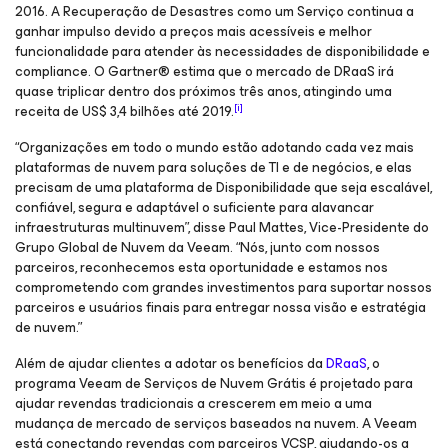
2016. A Recuperação de Desastres como um Serviço continua a
ganhar impulso devido a preços mais acessíveis e melhor
funcionalidade para atender às necessidades de disponibilidade e
compliance. O Gartner® estima que o mercado de DRaaS irá
quase triplicar dentro dos próximos três anos, atingindo uma
[i]
receita de US$ 3,4 bilhões até 2019.
“Organizações em todo o mundo estão adotando cada vez mais
plataformas de nuvem para soluções de TI e de negócios, e elas
precisam de uma plataforma de Disponibilidade que seja escalável,
confiável, segura e adaptável o suficiente para alavancar
infraestruturas multinuvem”, disse Paul Mattes, Vice-Presidente do
Grupo Global de Nuvem da Veeam. “Nós, junto com nossos
parceiros, reconhecemos esta oportunidade e estamos nos
comprometendo com grandes investimentos para suportar nossos
parceiros e usuários finais para entregar nossa visão e estratégia
de nuvem.”
Além de ajudar clientes a adotar os benefícios da
DRaaS
, o
programa Veeam de Serviços de Nuvem Grátis é projetado para
ajudar revendas tradicionais a crescerem em meio a uma
mudança de mercado de serviços baseados na nuvem. A Veeam
está conectando revendas com parceiros VCSP, ajudando-os a