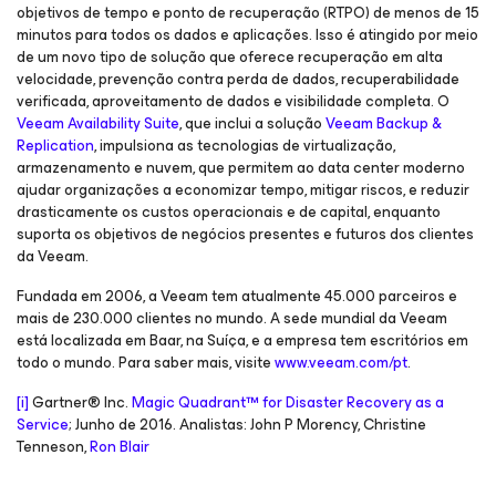
objetivos de tempo e ponto de recuperação (RTPO) de menos de 15
minutos para todos os dados e aplicações. Isso é atingido por meio
de um novo tipo de solução que oferece recuperação em alta
velocidade, prevenção contra perda de dados, recuperabilidade
verificada, aproveitamento de dados e visibilidade completa. O
Veeam Availability Suite
, que inclui a solução
Veeam Backup &
Replication
, impulsiona as tecnologias de virtualização,
armazenamento e nuvem, que permitem ao data center moderno
ajudar organizações a economizar tempo, mitigar riscos, e reduzir
drasticamente os custos operacionais e de capital, enquanto
suporta os objetivos de negócios presentes e futuros dos clientes
da Veeam.
Fundada em 2006, a Veeam tem atualmente 45.000 parceiros e
mais de 230.000 clientes no mundo. A sede mundial da Veeam
está localizada em Baar, na Suíça, e a empresa tem escritórios em
todo o mundo. Para saber mais, visite
www.veeam.com/pt
.
[i]
Gartner® Inc.
Magic Quadrant™ for Disaster Recovery as a
Service
; Junho de 2016. Analistas: John P Morency, Christine
Tenneson,
Ron Blair