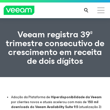
Orientações da Veeam para os clientes afetados
Veeam registra 39º
pela atualização de conteúdo da CrowdStrike
trimestre consecutivo de
LEIA
crescimento em receita
MAIS
de dois dígitos
Adoção da Plataforma de
Hiperdisponibilidade da Veeam
por clientes novos e atuais acelerou com mais de
150 mil
downloads do Veeam Availability Suite 9.5
(atualização 3)