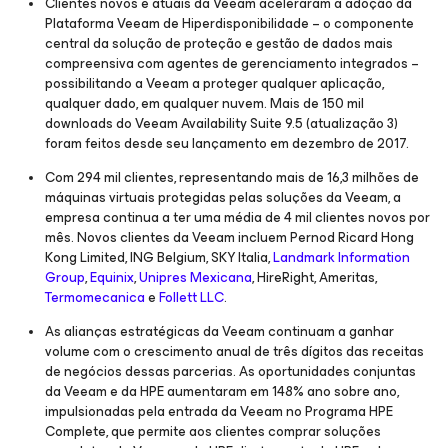
Clientes novos e atuais da Veeam aceleraram a adoção da
Plataforma Veeam de Hiperdisponibilidade – o componente
central da solução de proteção e gestão de dados mais
compreensiva com agentes de gerenciamento integrados –
possibilitando a Veeam a proteger qualquer aplicação,
qualquer dado, em qualquer nuvem. Mais de 150 mil
downloads do Veeam Availability Suite 9.5 (atualização 3)
foram feitos desde seu lançamento em dezembro de 2017.
Com 294 mil clientes, representando mais de 16,3 milhões de
máquinas virtuais protegidas pelas soluções da Veeam, a
empresa continua a ter uma média de 4 mil clientes novos por
mês. Novos clientes da Veeam incluem Pernod Ricard Hong
Kong Limited, ING Belgium, SKY Italia,
Landmark Information
Group
,
Equinix
,
Unipres Mexicana
, HireRight, Ameritas,
Termomecanica
e
Follett LLC
.
As alianças estratégicas da Veeam continuam a ganhar
volume com o crescimento anual de três dígitos das receitas
de negócios dessas parcerias. As oportunidades conjuntas
da Veeam e da HPE aumentaram em 148% ano sobre ano,
impulsionadas pela entrada da Veeam no Programa HPE
Complete, que permite aos clientes comprar soluções