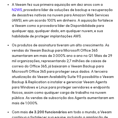
A Veeam fez sua primeira aquisição em dez anos com a
N2WS
, provedora líder de soluções de backup e recuperação
de desastres nativas na nuvem para Amazon Web Services
(AWS), em um acordo 100% em dinheiro. A aquisição fortalece
a Veeam como a provedora líder de Disponibilidade para
qualquer app, qualquer dado, em qualquer nuvem, e sua
habilidade de proteger implantações AWS.
Os produtos de assinatura tiveram um alto crescimento. As
vendas do Veeam Backup para Microsoft Office 365
aumentaram em mais de 3.000% ano a ano no Q1. Mais de 29
mil organizações, representando 2,7 milhões de caixas de
correio do Office 365, já baixaram o Veeam Backup para
Microsoft Office 365 para proteger seus dados. A terceira
atualização do Veeam Availability Suite 9.5 possibilita o Veeam
Backup & Replication a instalar e gerenciar Veeam Agents
para Windows e Linux para proteger servidores e endpoints
físicos, assim como qualquer carga de trabalho na nuvem
pública. As vendas de subscrição dos Agents aumentaram em
mais de 1.000%.
Com mais
de 3.200 funcionários
em todo o mundo, a Veeam
continua a fortalecer sua equipe, incluindo a ampliação de