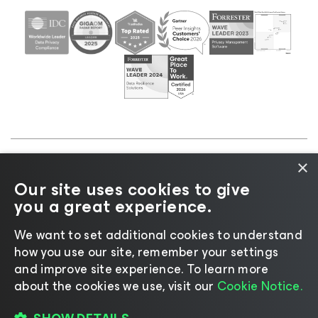
×
©2026 Veeam® Software |
Aviso de Privacidade
|
Our site uses cookies to give
Aviso de Cookies
|
Jurídico
|
Política de
you a great experience.
licenciamento
|
Recursos para Fornecedores
We want to set additional cookies to understand
how you use our site, remember your settings
and improve site experience. ​To learn more
about the cookies we use, visit our
Cookie Notice.
Mudar idioma