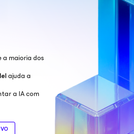
e a maioria dos
del
ajuda a
ntar a IA com
IVO