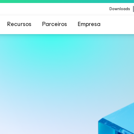
Downloads
Recursos
Parceiros
Empresa
Veeam para os clientes afetados pela atualizaç
conteúdo da CrowdStrike