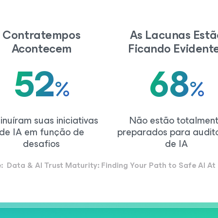
Contratempos
As Lacunas Estã
Acontecem
Ficando Evident
52
68
%
%
inuíram suas iniciativas
Não estão totalmen
de IA em função de
preparados para audito
desafios
de IA
e:
Data & AI Trust Maturity: Finding Your Path to Safe AI At