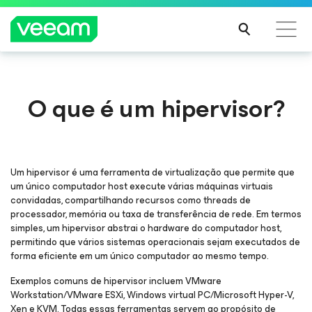
Orientações da Veeam para os clientes afetados
O que é um hipervisor?
pela atualização de conteúdo da CrowdStrike
LEIA
MAIS
Um hipervisor é uma ferramenta de virtualização que permite que
um único computador host execute várias máquinas virtuais
convidadas, compartilhando recursos como threads de
processador, memória ou taxa de transferência de rede. Em termos
simples, um hipervisor abstrai o hardware do computador host,
permitindo que vários sistemas operacionais sejam executados de
forma eficiente em um único computador ao mesmo tempo.
Exemplos comuns de hipervisor incluem VMware
Workstation/VMware ESXi, Windows virtual PC/Microsoft Hyper-V,
Xen e KVM. Todas essas ferramentas servem ao propósito de