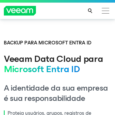
Orientações da Veeam para os clientes afetados
pela atualização de conteúdo da CrowdStrike
BACKUP PARA MICROSOFT ENTRA ID
LEIA
MAIS
Veeam Data Cloud
para
Microsoft Entra ID
A identidade da sua empresa
é sua responsabilidade
Proteja usuários, grupos, registros de