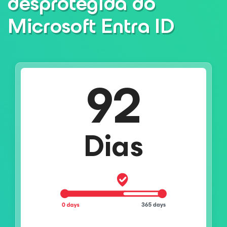
desprotegida do
Microsoft Entra ID
92
Dias