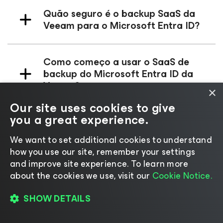
Quão seguro é o backup SaaS da
Veeam para o Microsoft Entra ID?
Como começo a usar o SaaS de
backup do Microsoft Entra ID da
Veeam?
×
Our site uses cookies to give
you a great experience.
A Veeam Data Cloud permite o
licenciamento do Microsoft Entra
We want to set additional cookies to understand
ID for Education (por exemplo, SKUs
how you use our site, remember your settings
para professores ou estudantes)?
and improve site experience. ​To learn more
about the cookies we use, visit our
Cookie Notice.
SHOW DETAILS