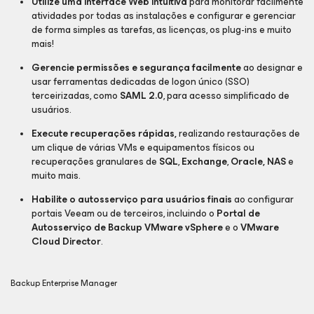
Utilize uma interface Web intuitiva
para monitorar facilmente
atividades por todas as instalações e configurar e gerenciar
de forma simples as tarefas, as licenças, os plug-ins e muito
mais!
Gerencie permissões e segurança facilmente
ao designar e
usar ferramentas dedicadas de logon único (SSO)
terceirizadas, como
SAML 2.0
, para acesso simplificado de
usuários.
Execute recuperações rápidas,
realizando restaurações de
um clique de várias VMs e equipamentos físicos ou
recuperações granulares de
SQL
,
Exchange
,
Oracle, NAS
e
muito mais.
Habilite o autosserviço para usuários finais
ao configurar
portais Veeam ou de terceiros, incluindo o
Portal de
Autosserviço de Backup VMware vSphere
e o
VMware
Cloud Director
.
Backup Enterprise Manager