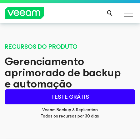
Orientações da Veeam para os clientes afetados
pela atualização de conteúdo da CrowdStrike
RECURSOS DO PRODUTO
LEIA
Gerenciamento
MAIS
aprimorado de backup
e automação
TESTE GRÁTIS
Veeam Backup & Replication
Todos os recursos por 30 dias