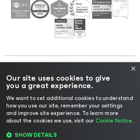
×
©2026 Veeam® Software |
Aviso de Privacidade
|
Our site uses cookies to give
Aviso de Cookies
|
Jurídico
|
Política de
you a great experience.
licenciamento
|
Recursos para Fornecedores
We want to set additional cookies to understand
how you use our site, remember your settings
and improve site experience. ​To learn more
about the cookies we use, visit our
Cookie Notice.
Mudar idioma
SHOW DETAILS