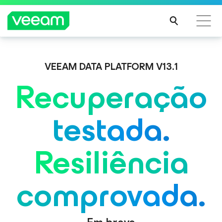
Orientações da Veeam para os clientes afetados
VEEAM DATA PLATFORM V13.1
pela atualização de conteúdo da CrowdStrike
Recuperação
LEIA
MAIS
testada.
Resiliência
comprovada.