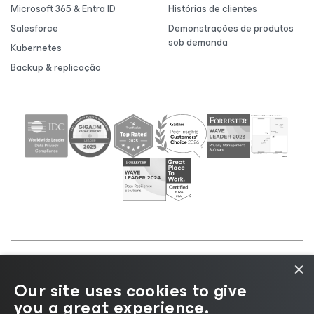
Microsoft 365 & Entra ID
Histórias de clientes
Salesforce
Demonstrações de produtos
sob demanda
Kubernetes
Backup & replicação
×
©2026 Veeam® Software |
Aviso de Privacidade
|
Our site uses cookies to give
Aviso de Cookies
|
Jurídico
|
Política de
you a great experience.
licenciamento
|
Recursos para Fornecedores