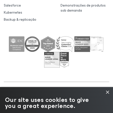
Salesforce
Demonstrações de produtos
sob demanda
Kubernetes
Backup & replicação
×
©2026 Veeam® Software |
Aviso de Privacidade
|
Our site uses cookies to give
Aviso de Cookies
|
Jurídico
|
Política de
you a great experience.
licenciamento
|
Recursos para Fornecedores