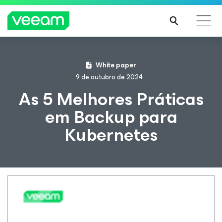
Orientações da Veeam para os clientes afetados
White paper
pela atualização de conteúdo da CrowdStrike
9 de outubro de 2024
LEIA
As 5 Melhores Práticas
MAIS
em Backup para
Kubernetes