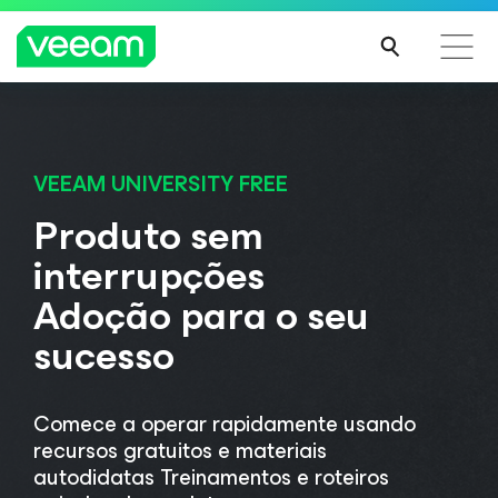
Orientações da Veeam para os clientes afetados
pela atualização de conteúdo da CrowdStrike
VEEAM UNIVERSITY FREE
LEIA
Produto sem
MAIS
interrupções
Adoção para o seu
sucesso
Comece a operar rapidamente usando
recursos gratuitos e materiais
autodidatas Treinamentos e roteiros