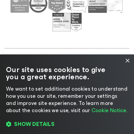
×
©2026 Veeam® Software |
Aviso de Privacidade
|
Our site uses cookies to give
Aviso de Cookies
|
Jurídico
|
Política de
you a great experience.
licenciamento
|
Recursos para Fornecedores
We want to set additional cookies to understand
how you use our site, remember your settings
and improve site experience. ​To learn more
about the cookies we use, visit our
Cookie Notice.
Mudar idioma
SHOW DETAILS