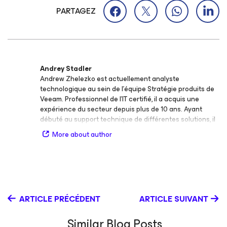
PARTAGEZ
Andrey Stadler
Andrew Zhelezko est actuellement analyste
technologique au sein de l’équipe Stratégie produits de
Veeam. Professionnel de l’IT certifié, il a acquis une
expérience du secteur depuis plus de 10 ans. Ayant
débuté au support technique de différentes solutions, il
a développé une expertise pratique lui permettant de
More about author
parler le même langage que les membres de la
communauté Veeam. Vous pouvez le rencontrer lors
d'événements physiques ou en ligne qui lui donnent
l’occasion de relever les défis de la protection des
données, son cheval de bataille. Sa devise : aider les
autres à prendre conscience de la beauté et de la
ARTICLE PRÉCÉDENT
ARTICLE SUIVANT
puissance des technologies modernes de virtualisation
et de cloud.
Similar Blog Posts