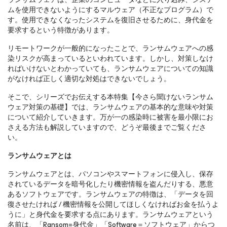
ムを使用できないようにするマルウェア（不正なプログラム）で
す。使用できなくなったシステムを復旧させるために、身代金を
要求するという特徴があります。
リモートワークが一般的になったことで、ランサムウェアへの感
染リスクが高まっているといわれています。しかし、対策しなけ
ればいけないとわかっていても、ランサムウェアについての知識
がなければ正しく適切な対処はできないでしょう。
そこで、シリーズでお伝えする本特集【今さら聞けないランサム
ウェア対策の基礎】では、ランサムウェアの基本的な意味や対策
について紹介していきます。万が一の感染時に被害を最小限にお
さえる方法も解説していますので、どうぞ最後までご覧くださ
い。
ランサムウェアとは
ランサムウェアとは、パソコンやスマートフォンに侵入し、保存
されているデータを暗号化したり機密情報を盗んだりする、悪意
あるソフトウェアです。ランサムウェアの特徴は、「データを回
復させたければ / 機密情報を公開してほしくなければお金を払うよ
うに」と身代金を要求する点にあります。ランサムウェアという
名前は、「Ransom=身代金」「Software＝ソフトウェア」からつ