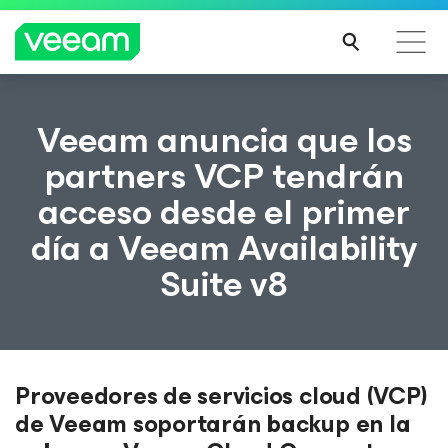
Guía de Veeam para los clientes afectados por la
Veeam anuncia que los
actualización de contenido de CrowdStrike
partners VCP tendrán
MÁS
acceso desde el primer
INFO
RMA
día a Veeam Availability
CIÓN
Suite v8
Proveedores de servicios cloud (VCP)
de Veeam soportarán backup en la