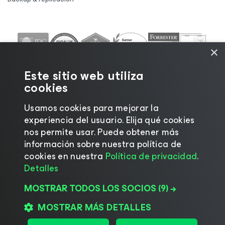
×
Este sitio web utiliza
cookies
Usamos cookies para mejorar la
experiencia del usuario. Elija qué cookies
nos permite usar. Puede obtener más
información sobre nuestra política de
©2026 Veeam® Software |
Aviso de privacidad
|
cookies en nuestra
Política de privacidad
.
Aviso de cookies
|
Legal
|
Política de licencias
|
Detalles
Recursos para proveedores
MOSTRAR TODOS LOS SOCIOS
(9) →
MOSTRAR MÁS DETALLES