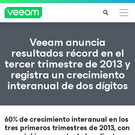
Guía de Veeam para los clientes afectados por la
Veeam anuncia
actualización de contenido de CrowdStrike
resultados récord en el
MÁS
tercer trimestre de 2013 y
INFO
RMA
registra un crecimiento
CIÓN
interanual de dos dígitos
60% de crecimiento interanual en los
tres primeros trimestres de 2013, con