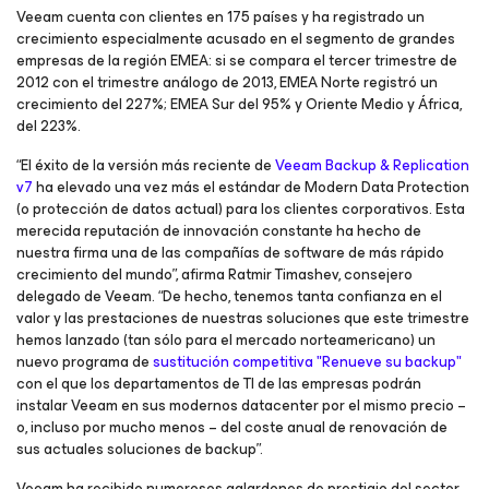
Veeam cuenta con clientes en 175 países y ha registrado un
crecimiento especialmente acusado en el segmento de grandes
empresas de la región EMEA: si se compara el tercer trimestre de
2012 con el trimestre análogo de 2013, EMEA Norte registró un
crecimiento del 227%; EMEA Sur del 95% y Oriente Medio y África,
del 223%.
“El éxito de la versión más reciente de
Veeam Backup & Replication
v7
ha elevado una vez más el estándar de Modern Data Protection
(o protección de datos actual) para los clientes corporativos. Esta
merecida reputación de innovación constante ha hecho de
nuestra firma una de las compañías de software de más rápido
crecimiento del mundo”, afirma Ratmir Timashev, consejero
delegado de Veeam. “De hecho, tenemos tanta confianza en el
valor y las prestaciones de nuestras soluciones que este trimestre
hemos lanzado (tan sólo para el mercado norteamericano) un
nuevo programa de
sustitución competitiva "Renueve su backup"
con el que los departamentos de TI de las empresas podrán
instalar Veeam en sus modernos
datacenter
por el mismo precio –
o, incluso por mucho menos – del coste anual de renovación de
sus actuales soluciones de backup”.
Veeam ha recibido numerosos galardones de prestigio del sector,