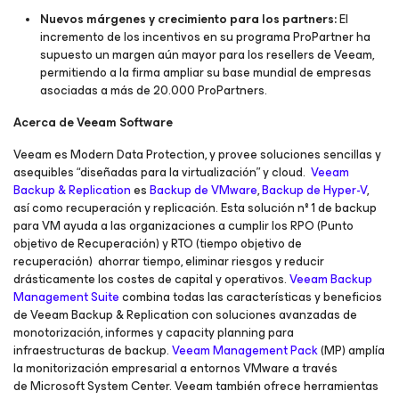
Nuevos márgenes y crecimiento para los partners:
El
incremento de los incentivos en su programa ProPartner ha
supuesto un margen aún mayor para los
resellers
de Veeam,
permitiendo a la firma ampliar su base mundial de empresas
asociadas a más de 20.000 ProPartners.
Acerca de Veeam Software
Veeam es Modern Data Protection, y provee soluciones sencillas y
asequibles “diseñadas para la virtualización” y cloud.
Veeam
Backup & Replication
es
Backup de VMware
,
Backup de Hyper-V
,
así como recuperación y replicación. Esta solución nº 1 de backup
para VM ayuda a las organizaciones a cumplir los RPO (Punto
objetivo de Recuperación) y RTO (tiempo objetivo de
recuperación) ahorrar tiempo, eliminar riesgos y reducir
drásticamente los costes de capital y operativos.
Veeam Backup
Management Suite
combina todas las características y beneficios
de Veeam Backup & Replication con soluciones avanzadas de
monotorización, informes y capacity planning para
infraestructuras de backup.
Veeam Management Pack
(MP) amplía
la monitorización empresarial a entornos VMware a través
de Microsoft System Center. Veeam también ofrece herramientas