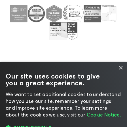
×
©2026 Veeam® Software |
Aviso de privacidad
|
Our site uses cookies to give
Aviso de cookies
|
Legal
|
Política de licencias
|
you a great experience.
Recursos para proveedores
We want to set additional cookies to understand
how you use our site, remember your settings
and improve site experience. ​To learn more
about the cookies we use, visit our
Cookie Notice.
Cambiar idioma