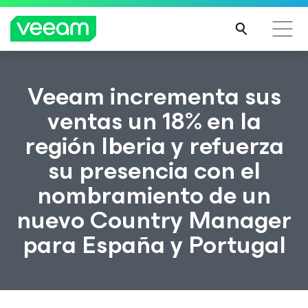
Guía de Veeam para los clientes afectados por la
Veeam incrementa sus
actualización de contenido de CrowdStrike
ventas un 18% en la
MÁS
región Iberia y refuerza
INFO
RMA
su presencia con el
CIÓN
nombramiento de un
nuevo Country Manager
para España y Portugal