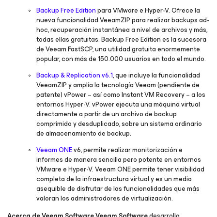
Backup Free Edition
para VMware e Hyper-V. Ofrece la
nueva funcionalidad VeeamZIP para realizar backups ad-
hoc, recuperación instantánea a nivel de archivos y más,
todas ellas gratuitas. Backup Free Edition es la sucesora
de Veeam FastSCP, una utilidad gratuita enormemente
popular, con más de 150.000 usuarios en todo el mundo.
Backup & Replication v6.1
, que incluye la funcionalidad
VeeamZIP y amplía la tecnología Veeam (pendiente de
patente) vPower – así como Instant VM Recovery – a los
entornos Hyper-V. vPower ejecuta una máquina virtual
directamente a partir de un archivo de backup
comprimido y desduplicado, sobre un sistema ordinario
de almacenamiento de backup.
Veeam ONE
v6, permite realizar monitorización e
informes de manera sencilla pero potente en entornos
VMware e Hyper-V. Veeam ONE permite tener visibilidad
completa de la infraestructura virtual y es un medio
asequible de disfrutar de las funcionalidades que más
valoran los administradores de virtualización.
Acerca de Veeam Software
Veeam Software
desarrolla