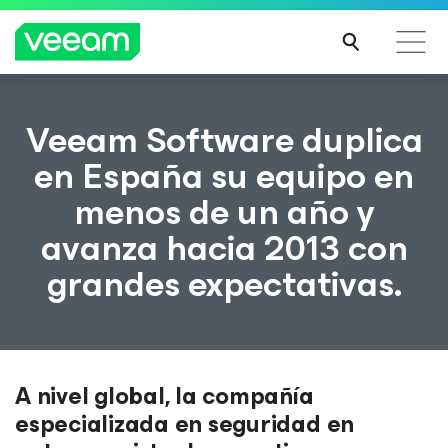
Guía de Veeam para los clientes afectados por la
Veeam Software duplica
actualización de contenido de CrowdStrike
en España su equipo en
MÁS
menos de un año y
INFO
RMA
avanza hacia 2013 con
CIÓN
grandes expectativas.
A nivel global, la compañía
especializada en seguridad en