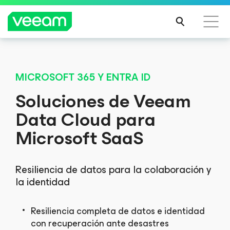
Guía de Veeam para los clientes afectados por la
actualización de contenido de CrowdStrike
MICROSOFT 365 Y ENTRA ID
MÁS
Soluciones de Veeam
INFO
Data Cloud para
RMA
CIÓN
Microsoft SaaS
Resiliencia de datos para la colaboración y
la identidad
Resiliencia completa de datos e identidad
con recuperación ante desastres