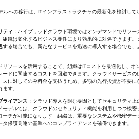
デルへの移行は、ITインフラストラクチャの最新化を検討して
リティ
：ハイブリッドクラウド環境ではオンデマンドでリソー
、組織は変化するビジネス要件により効果的に対処できます。
処する場合でも、新たなサービスを迅速に導入する場合でも、
ドリソースを活用することで、組織はITコストを最適化し、オ
レードに関連するコストを回避できます。クラウドサービスの
ースに対してのみ料金を支払うため、多額の先行投資が不要に
れます。
プライアンス
：クラウド導入を阻む要因としてセキュリティ上
ドモデルでは、クラウドのセキュリティ機能を利用しつつ機密
ローチが可能になります。組織は、重要なシステムや機密デー
ータ保護関連の基準へのコンプライアンスを確保できます。