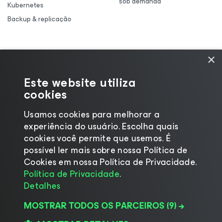
sob demanda
Kubernetes
Backup & replicação
×
Este website utiliza
cookies
Usamos cookies para melhorar a
experiência do usuário. Escolha quais
cookies você permite que usemos. É
possível ler mais sobre nossa Política de
Cookies em nossa Política de Privacidade.
©2026 Veeam® Software |
Aviso de Privacidade
|
Política de Privacidade
.
Aviso de Cookies
|
Jurídico
|
Política de
Detalhes
licenciamento
|
Recursos para Fornecedores
MOSTRAR TODOS OS PARCEIROS
(9) →