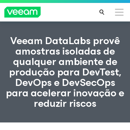
Orientações da Veeam para os clientes afetados
Veeam DataLabs provê
pela atualização de conteúdo da CrowdStrike
amostras isoladas de
LEIA
qualquer ambiente de
MAIS
produção para DevTest,
DevOps e DevSecOps
para acelerar inovação e
reduzir riscos