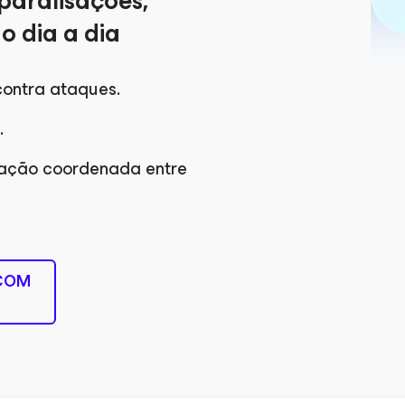
paralisações,
o dia a dia
contra ataques.
.
ração coordenada entre
COM
S