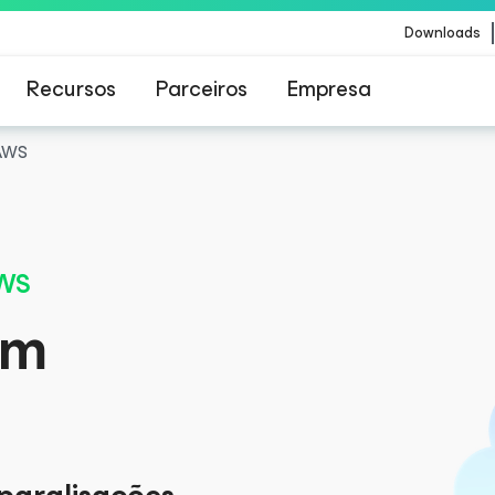
Downloads
Recursos
Parceiros
Empresa
 AWS
Veeam para os clientes afetados pela atualizaç
conteúdo da CrowdStrike
WS
em