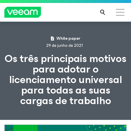
Orientações da Veeam para os clientes afetados
White paper
pela atualização de conteúdo da CrowdStrike
29 de junho de 2021
LEIA
Os três principais motivos
MAIS
para adotar o
licenciamento universal
para todas as suas
cargas de trabalho