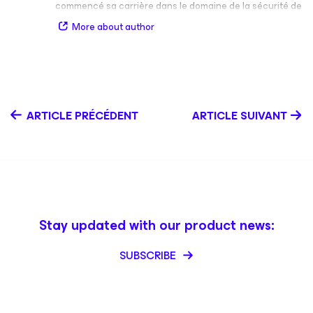
commencé sa carrière dans le domaine de la sécurité de
l’information avant de se consacrer à la virtualisation.
More about author
Ses principaux domaines d’expertise concernent
VMware et l’architecture du stockage, avec une forte
expertise des fournisseurs de services cloud et les
grandes entreprises. Suivez Luca sur Twitter @dellock6
ou @veeam.
ARTICLE PRÉCÉDENT
ARTICLE SUIVANT
Stay updated with our product news:
SUBSCRIBE