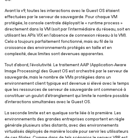
Avant la v9, toutes les interactions avec le Guest OS étaient
effectuées par le serveur de sauvegarde. Pour chaque VM
protégée, la console centrale déployait le « runtime process »
directement dans la VM (soit par l’intermédiaire du réseau, soit en
utilisant les APIs VIX en l’absence de connexion réseau à la VM).
Cela a toujours parfaitement fonctionné, mais au fil de la
croissance des environnements protégés en taille et en
complexité, deux limites sont devenues apparentes.
Tout d’abord, l’évolutivité. Le traitement AAIP (Application-Aware
Image Processing) des Guest OS est orchestré par le serveur de
sauvegarde, mais le nombre de VMs protégées dans un
environnement client typique est devenue si élevé avec le temps
que les ressources de serveur de sauvegarde ont commencé à
constituer un goulot d’étranglement qui limite le nombre possible
d’interactions simultanées avec le Guest OS.
La seconde limite est en quelque sorte liée à la première. Les
environnements des grandes entreprises comportent en règle
générale plusieurs sites distants, avec des environnements
virtualisés déployés de manière locale pour servir les utilisateurs
de ces filiales. Comme dans de tels scénarios le serveur VBR est