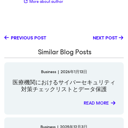
More about author
that help customers achieve operational excellence.
With expertise spanning cloud and SaaS backup and
recovery, virtualization, cybersecurity, partner programs,
marketing, and AI, Daisuke brings a strategic yet
hands‑on approach to innovation and leadership in the
modern data protection space. LinkedIn
PREVIOUS POST
NEXT POST
Similar Blog Posts
Business
|
2026年1月13日
医療機関におけるサイバーセキュリティ
対策チェックリストとデータ保護
READ MORE
Business
|
2025年12月3日