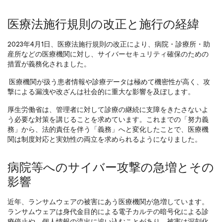
医療法施行規則の改正と施行の経緯
2023年4月1日、医療法施行規則の改正により、病院・診療所・助
産所などの医療機関に対し、サイバーセキュリティ確保のための
措置が義務化されました。
医療機関が扱う患者情報や診療データは極めて機密性が高く、攻
撃による漏洩や改ざんは社会的に重大な影響を及ぼします。
厚生労働省は、管理者に対して診療の継続に支障をきたさないよ
う必要な対策を講じることを求めています。これまでの「努力義
務」から、法的責任を伴う「義務」へと変化したことで、医療機
関は制度対応と実効性の両立を求められるようになりました。
病院等へのサイバー攻撃の急増とその
影響
近年、ランサムウェアの被害にあう医療機関が急増しています。
ランサムウェアは身代金目的による電子カルテの暗号化による診
療停止や、個人情報の流出に追い込むことがあり、被害は深刻化