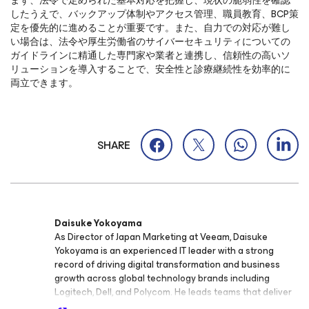
まず、法令で定められた基本対応を把握し、現状の脆弱性を確認
したうえで、バックアップ体制やアクセス管理、職員教育、
BCP
策
定を優先的に進めることが重要です。また、自力での対応が難し
い場合は、法令や
厚生労働省のサイバーセキュリティ
についての
ガイドライン
に精通した専門家や業者と連携し、信頼性の高いソ
リューションを導入することで、安全性と診療継続性を効率的に
両立できます。
SHARE
Daisuke Yokoyama
As Director of Japan Marketing at Veeam, Daisuke
Yokoyama is an experienced IT leader with a strong
record of driving digital transformation and business
growth across global technology brands including
Logitech, Dell, and Polycom. He leads teams that deliver
enterprise data resilience and cloud service strategies