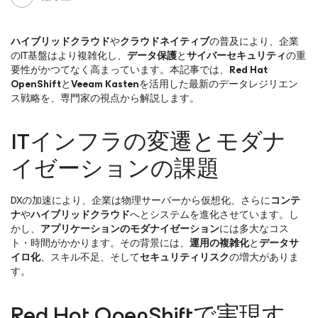
ハイブリッドクラウド
や
クラウドネイティブ
の普及により、企業
のIT基盤はより複雑化し、
データ保護
と
サイバーセキュリティ
の重
要性がかつてなく高まっています。本記事では、
Red Hat
OpenShift
と
Veeam Kasten
を活用した最新のデータレジリエン
ス戦略を、専門家の視点から解説します。
ITインフラの変遷とモダナ
イゼーションの課題
DXの加速により、企業は物理サーバーから仮想化、さらに
コンテ
ナ
や
ハイブリッドクラウド
へとシステムを進化させています。し
かし、
アプリケーションのモダナイゼーション
には多大なコス
ト・時間がかかります。その背景には、
運用の複雑化
と
データサ
イロ化
、スキル不足、そして
セキュリティリスク
の増大がありま
す。
Red Hat OpenShiftで実現す