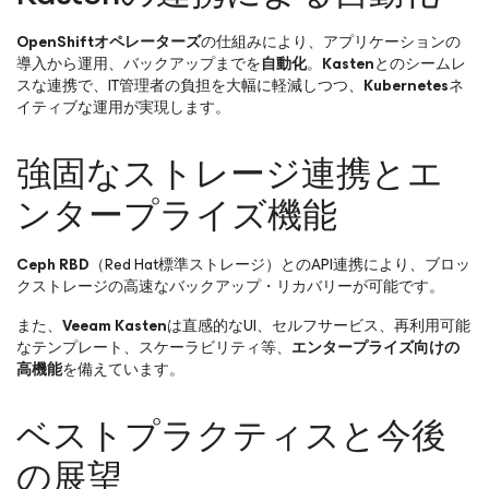
OpenShiftオペレーターズ
の仕組みにより、アプリケーションの
導入から運用、バックアップまでを
自動化
。
Kasten
とのシームレ
スな連携で、IT管理者の負担を大幅に軽減しつつ、
Kubernetes
ネ
イティブな運用が実現します。
強固なストレージ連携とエ
ンタープライズ機能
Ceph RBD
（Red Hat標準ストレージ）とのAPI連携により、ブロッ
クストレージの高速なバックアップ・リカバリーが可能です。
また、
Veeam Kasten
は直感的なUI、セルフサービス、再利用可能
なテンプレート、スケーラビリティ等、
エンタープライズ向けの
高機能
を備えています。
ベストプラクティスと今後
の展望