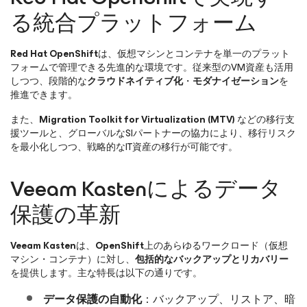
る統合プラットフォーム
Red Hat OpenShift
は、仮想マシンとコンテナを単一のプラット
フォームで管理できる先進的な環境です。従来型のVM資産も活用
しつつ、段階的な
クラウドネイティブ化
・
モダナイゼーション
を
推進できます。
また、
Migration Toolkit for Virtualization (MTV)
などの移行支
援ツールと、グローバルなSIパートナーの協力により、移行リスク
を最小化しつつ、戦略的なIT資産の移行が可能です。
Veeam Kastenによるデータ
保護の革新
Veeam Kasten
は、
OpenShift
上のあらゆるワークロード（仮想
マシン・コンテナ）に対し、
包括的なバックアップとリカバリー
を提供します。主な特長は以下の通りです。
データ保護の自動化
：バックアップ、リストア、暗