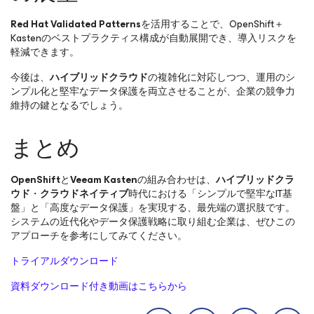
Red Hat Validated Patterns
を活用することで、OpenShift＋
Kastenのベストプラクティス構成が自動展開でき、導入リスクを
軽減できます。
今後は、
ハイブリッドクラウド
の複雑化に対応しつつ、運用のシ
ンプル化と堅牢なデータ保護を両立させることが、企業の競争力
維持の鍵となるでしょう。
まとめ
OpenShift
と
Veeam Kasten
の組み合わせは、
ハイブリッドクラ
ウド
・
クラウドネイティブ
時代における「シンプルで堅牢なIT基
盤」と「高度なデータ保護」を実現する、最先端の選択肢です。
システムの近代化やデータ保護戦略に取り組む企業は、ぜひこの
アプローチを参考にしてみてください。
トライアルダウンロード
資料ダウンロード付き動画はこちらから