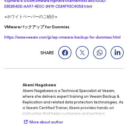
vSphere/6.5/com.vmware.vsphere.vcenterhost.doc/GUID-
E8E854DD-AA97-4E0C-8419-CE84F93C4058.html
<ホワイトペーパーのご紹介>
VMwareバックアップ for Dummies
https://www.veeam.com/jp/wp-vmware-backup-for-dummies.html
SHARE
Akemi Nagakawa
Akemi Nagakawa is a Technical Specialist at Veeam,
where she delivers expert training on Veeam Backup &
Replication and related data protection technologies. As
a Veeam Certified Trainer, Akemi provides hands-on
instruction that helps customers and partners
understand product capabilities, best practices, and
More about author
real-world use cases for achieving data resiliency.