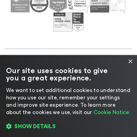
×
©2026 Veeam® Software |
Aviso de privacidad
|
Our site uses cookies to give
Aviso de cookies
|
Legal
|
Política de licencias
|
you a great experience.
Recursos para proveedores
We want to set additional cookies to understand
how you use our site, remember your settings
and improve site experience. ​To learn more
about the cookies we use, visit our
Cookie Notice.
Cambiar idioma
SHOW DETAILS