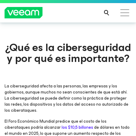
Guía de Veeam para los clientes afectados por la
​¿Qué es la ciberseguridad
actualización de contenido de CrowdStrike
y por qué es importante?
MÁS
INFO
RMA
CIÓN
La ciberseguridad afecta a las personas, las empresas y los
gobiernos, aunque muchos no sean conscientes de que está ahí.
La ciberseguridad se puede definir como la práctica de proteger
las redes, los dispositivos y los datos del acceso no autorizado de
los ciberataques.
El Foro Económico Mundial predice que el costo de los
ciberataques podría alcanzar
los $10,5 billones
de dólares en todo
el mundo en 2025, lo que supone un aumento respecto de los