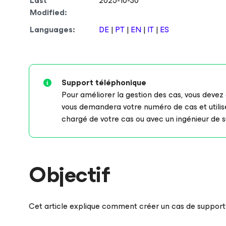
Last
2025-10-30
Modified:
Languages:
DE
|
PT
|
EN
|
IT
|
ES
Support téléphonique
Pour améliorer la gestion des cas, vous devez
vous demandera votre numéro de cas et utilise
chargé de votre cas ou avec un ingénieur de s
Objectif
Cet article explique comment créer un cas de suppor