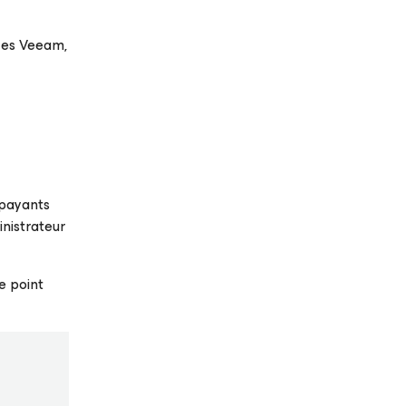
ces Veeam,
 payants
inistrateur
le point