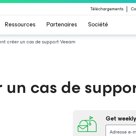
Téléchargements
Co
Ressources
Partenaires
Société
t créer un cas de support Veeam
 Veeam pour les clients impactés par la mise à
CrowdStrike
 un cas de suppo
Get weekly