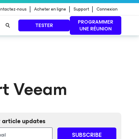
ntactez-nous
Acheter en ligne
Support
Connexion
PROGRAMMER
TESTER
UNE RÉUNION
 jour de
LIRE LA SUITE
rt Veeam
 article updates
SUBSCRIBE