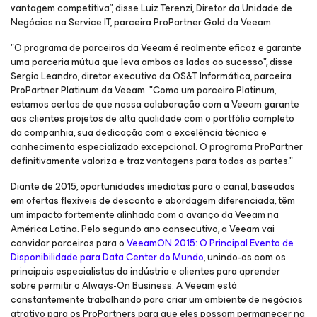
vantagem competitiva”, disse Luiz Terenzi, Diretor da Unidade de
Negócios na Service IT, parceira ProPartner Gold da Veeam.
"O programa de parceiros da Veeam é realmente eficaz e garante
uma parceria mútua que leva ambos os lados ao sucesso", disse
Sergio Leandro, diretor executivo da OS&T Informática, parceira
ProPartner Platinum da Veeam. "Como um parceiro Platinum,
estamos certos de que nossa colaboração com a Veeam garante
aos clientes projetos de alta qualidade com o portfólio completo
da companhia, sua dedicação com a excelência técnica e
conhecimento especializado excepcional. O programa ProPartner
definitivamente valoriza e traz vantagens para todas as partes."
Diante de 2015, oportunidades imediatas para o canal, baseadas
em ofertas flexíveis de desconto e abordagem diferenciada, têm
um impacto fortemente alinhado com o avanço da Veeam na
América Latina. Pelo segundo ano consecutivo, a Veeam vai
convidar parceiros para o
VeeamON 2015: O Principal Evento de
Disponibilidade para Data Center do Mundo
, unindo-os com os
principais especialistas da indústria e clientes para aprender
sobre permitir o Always-On Business. A Veeam está
constantemente trabalhando para criar um ambiente de negócios
atrativo para os ProPartners para que eles possam permanecer na