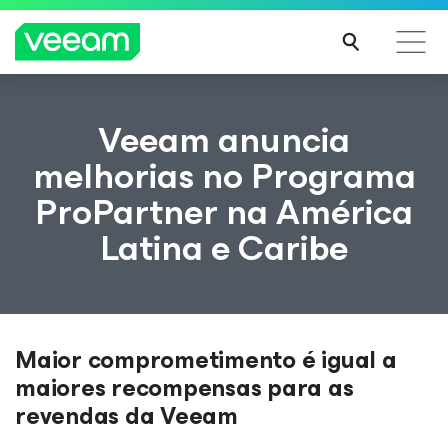
Orientações da Veeam para os clientes afetados
Veeam anuncia
pela atualização de conteúdo da CrowdStrike
melhorias no Programa
LEIA
ProPartner na América
MAIS
Latina e Caribe
Maior comprometimento é igual a
maiores recompensas para as
revendas da Veeam