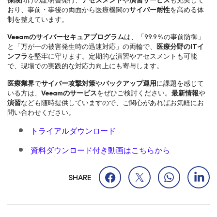
保険
向けの証明書発行、
アセスメント
や
演習サービス
も充実して
おり、事前・事後の両面から医療機関の
サイバー耐性
を高める体
制を整えています。
Veeamのサイバーセキュアプログラム
は、「99.9％の事前防御」
と「万が一の被害発生時の迅速対応」の両輪で、
医療分野の
ITイ
ンフラ
を堅牢に守ります。定期的な演習やアセスメントも可能
で、現場での実践的な対応力向上にも寄与します。
医療業界
で
サイバー攻撃対策
や
バックアップ運用
に課題を感じて
いる方は、
Veeamのサービス
をぜひご検討ください。
最新情報
や
演習
なども随時提供していますので、ご関心があればお気軽にお
問い合わせください。
トライアルダウンロード
資料ダウンロード付き動画はこちらから
SHARE