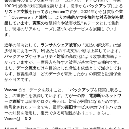
害
発生時の復旧や収束を専門チームがサポートするもので、年間
1,000件規模の対応実績を誇ります。従来から
バックアップ
による
リストア支援
を行ってきたVeeamですが、2024年からは買収企業
**「 Coveware 」
と連携し、より本格的かつ多角的な対応体制を構
築しています。実際の
攻撃傾向
や
被害状況**もデータとして集約
し、現場のリアルなニーズに基づいたサービスを展開していま
す。
近年の傾向として、
ランサムウェア被害
の「支払い解決率」は減
少傾向にある一方、1件あたりの平均支払い額は上昇しています。
バックアップ
や
セキュリティ対策
の高度化により攻撃成功率は下
がっていますが、一度侵入を許すと被害が甚大化する傾向です。
また、
データ流出
だけを目的とした脅迫も依然として減少してお
らず、被害組織は「どのデータが流出したか」の調査と証拠保全
が不可欠です。
Veeam
では「データを残すこと」「
バックアップ
を確実に取るこ
と」の重要性を強調しています。万が一の際、
電源断
や
ネットワ
ーク遮断
では証拠やログが失われ、対策が困難になるためです。
暗号化されたデータでも、最新の
復旧サービス
や
ホワイトハッカ
ー
の知見を活用し、復元できる可能性があります。さらに、
Veeamは「
3-2-