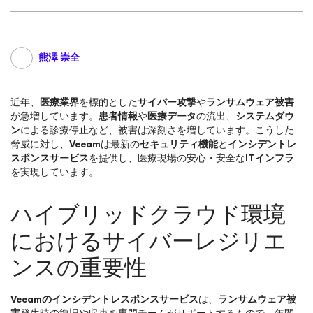
熊澤 崇全
近年、
医療業界
を標的とした
サイバー攻撃
や
ランサムウェア被害
が急増しています。
患者情報
や
医療データ
の流出、
システムダウ
ン
による診療停止など、被害は深刻さを増しています。こうした
脅威に対し、
Veeam
は最新の
セキュリティ機能
と
インシデントレ
スポンスサービス
を提供し、医療現場の安心・安全な
ITインフラ
を実現しています。
ハイブリッドクラウド環境
におけるサイバーレジリエ
ンスの重要性
Veeamのインシデントレスポンスサービス
は、
ランサムウェア被