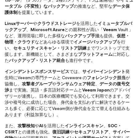
1ルール
」（3つのデータ、2種のメディア、1つは遠隔地）や
イミュ
ータブル（不変性）なバックアップ
の推進など、堅牢な
データ保
護体制
を提案しています。
Linuxサーバー
や
クラウドストレージ
を活用した
イミュータブルバ
ックアップ
、
Microsoft Azure
との親和性が高い「
Veeam
Vault 」
など、運用現場に即した多様な
バックアップ手法
も提供。
仮想・
物理・クラウド
などあらゆる環境で
イメージバックアップ
を行
い、
セキュリティスキャン・リストア訓練
までワンストップで支
援します。新機能として、さまざまな
プラットフォーム
に対応し
た
バックアップ・リストア統合
も進行中です。
インシデントレスポンスサービス
では、
サイバーインシデント
発
生時にVeeamの専門チームと Coveware の
フォレンジック担当
が
協働し、
攻撃者グループ
や
ランサムウェア特定
、
データの復号交
渉
まで実施。英語・多言語対応チームと
Veeam Japan
のアドバイ
ザリーが連携し、日本の医療機関でも安心して利用できます。交
渉や複号化に成功した場合、身代金を支払わずに解決できるケー
スも多く、必要に応じてVeeam側が身代金を立て替える仕組みも
あります（利益加算なし）。
また、
攻撃検知
や
AI
を活用した
インラインスキャン
、
SOC・
CSIRT
との連携も強化。
復旧訓練
や
セキュアリストア
、
サイバー