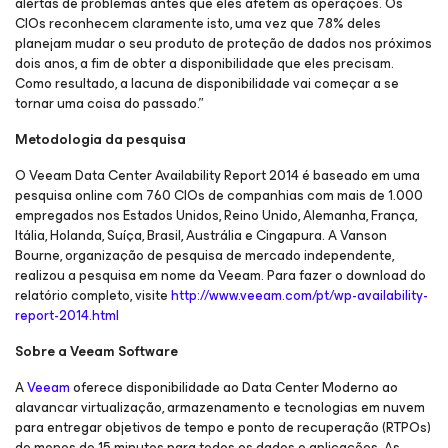
alertas de problemas antes que eles afetem as operações. Os
CIOs reconhecem claramente isto, uma vez que 78% deles
planejam mudar o seu produto de proteção de dados nos próximos
dois anos, a fim de obter a disponibilidade que eles precisam.
Como resultado, a lacuna de disponibilidade vai começar a se
tornar uma coisa do passado.”
Metodologia da pesquisa
O Veeam Data Center Availability Report 2014 é baseado em uma
pesquisa online com 760 CIOs de companhias com mais de 1.000
empregados nos Estados Unidos, Reino Unido, Alemanha, França,
Itália, Holanda, Suíça, Brasil, Austrália e Cingapura. A Vanson
Bourne, organização de pesquisa de mercado independente,
realizou a pesquisa em nome da Veeam. Para fazer o download do
relatório completo, visite
http://www.veeam.com/pt/wp-availability-
report-2014.html
Sobre a Veeam Software
A
Veeam
oferece disponibilidade ao Data Center Moderno ao
alavancar virtualização, armazenamento e tecnologias em nuvem
para entregar objetivos de tempo e ponto de recuperação (RTPOs)
de menos de 15 minutos para todos os dados e aplicações. As