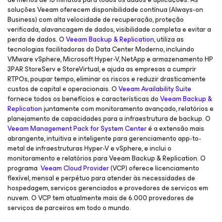
soluções Veeam oferecem disponibilidade contínua (Always-on
Business) com alta velocidade de recuperação, proteção
verificada, alavancagem de dados, visibilidade completa e evitar a
perda de dados. O
Veeam Backup & Replication
, utiliza as
tecnologias facilitadoras do Data Center Moderno, incluindo
VMware vSphere, Microsoft Hyper-V, NetApp e armazenamento HP
3PAR StoreServ e StoreVirtual, e ajuda as empresas a cumprir
RTPOs, poupar tempo, eliminar os riscos e reduzir drasticamente
custos de capital e operacionais. O
Veeam Availability Suite
fornece todos os benefícios e características do
Veeam Backup &
Replication
juntamente com monitoramento avançado, relatórios e
planejamento de capacidades para a infraestrutura de backup. O
Veeam Management Pack for System Center
é a extensão mais
abrangente, intuitiva e inteligente para gerenciamento app-to-
metal de infraestruturas Hyper-V e vSphere, e inclui o
monitoramento e relatórios para Veeam Backup & Replication. O
programa
Veeam Cloud Provider
(VCP) oferece licenciamento
flexível, mensal e perpétuo para atender às necessidades de
hospedagem, serviços gerenciados e provedores de serviços em
nuvem. O VCP tem atualmente mais de 6.000 provedores de
serviços de parceiros em todo o mundo.