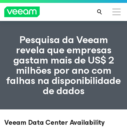
Orientações da Veeam para os clientes afetados
Pesquisa da Veeam
pela atualização de conteúdo da CrowdStrike
revela que empresas
LEIA
gastam mais de US$ 2
MAIS
milhões por ano com
falhas na disponibilidade
de dados
Veeam Data Center Availability