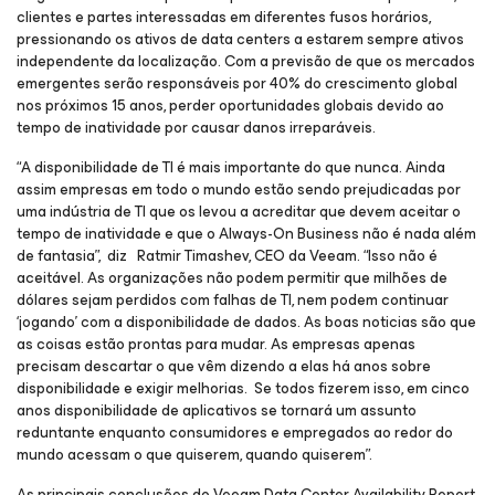
clientes e partes interessadas em diferentes fusos horários,
pressionando os ativos de data centers a estarem sempre ativos
independente da localização. Com a previsão de que os mercados
emergentes serão responsáveis por 40% do crescimento global
nos próximos 15 anos, perder oportunidades globais devido ao
tempo de inatividade por causar danos irreparáveis.
“A disponibilidade de TI é mais importante do que nunca. Ainda
assim empresas em todo o mundo estão sendo prejudicadas por
uma indústria de TI que os levou a acreditar que devem aceitar o
tempo de inatividade e que o Always-On Business não é nada além
de fantasia”, diz Ratmir Timashev, CEO da Veeam. “Isso não é
aceitável. As organizações não podem permitir que milhões de
dólares sejam perdidos com falhas de TI, nem podem continuar
‘jogando’ com a disponibilidade de dados. As boas noticias são que
as coisas estão prontas para mudar. As empresas apenas
precisam descartar o que vêm dizendo a elas há anos sobre
disponibilidade e exigir melhorias. Se todos fizerem isso, em cinco
anos disponibilidade de aplicativos se tornará um assunto
reduntante enquanto consumidores e empregados ao redor do
mundo acessam o que quiserem, quando quiserem”.
As principais conclusões do Veeam Data Center Availability Report