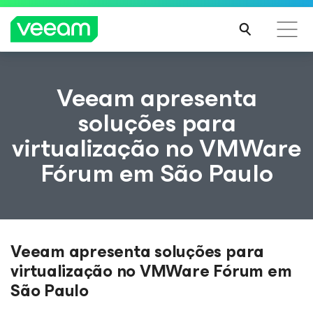
Orientações da Veeam para os clientes afetados
Veeam apresenta
pela atualização de conteúdo da CrowdStrike
soluções para
LEIA
virtualização no VMWare
MAIS
Fórum em São Paulo
Veeam apresenta soluções para
virtualização no VMWare Fórum em
São Paulo