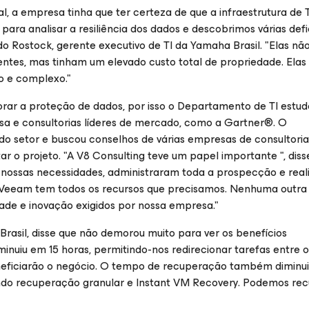
l, a empresa tinha que ter certeza de que a infraestrutura de TI
para analisar a resiliência dos dados e descobrimos várias defi
o Rostock, gerente executivo de TI da Yamaha Brasil. "Elas nã
entes, mas tinham um elevado custo total de propriedade. El
to e complexo."
orar a proteção de dados, por isso o Departamento de TI estu
quisa e consultorias líderes de mercado, como a Gartner®. O
setor e buscou conselhos de várias empresas de consultoria,
r o projeto. "A V8 Consulting teve um papel importante ", diss
 nossas necessidades, administraram toda a prospecção e real
"A Veeam tem todos os recursos que precisamos. Nenhuma outra
dade e inovação exigidos por nossa empresa."
Brasil, disse que não demorou muito para ver os benefícios
nuiu em 15 horas, permitindo-nos redirecionar tarefas entre o
eneficiarão o negócio. O tempo de recuperação também diminui
indo recuperação granular e Instant VM Recovery. Podemos re