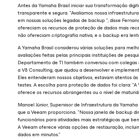
Antes da Yamaha Brasil iniciar sua transformação digita
transparente e segura. "Avaliamos nossa infraestrutura 
em nossas soluções legadas de backup ", disse Fernand
ofereciam os recursos de proteção de dados mais rec
não ofereciam criptografia nativa, e o backup era len
A Yamaha Brasil considerou várias soluções para melh
avaliações feitas pelas principais instituições de pes
Departamento de TI também conversou com colegas do 
a V8 Consulting, que ajudou a desenvolver e implementa
Eles entenderam nossos objetivos, estavam atentos às
testes. A escolha para proteção de dados foi clara: 
oferece os recursos abrangentes ou o nível de maturi
Manoel Júnior, Supervisor de Infraestrutura da Yamaha 
que a Veeam proporciona. "Nossa janela de backup dimi
funcionários para atividades mais estratégicas que b
A Veeam oferece várias opções de restauração, inclu
dados em minutos."