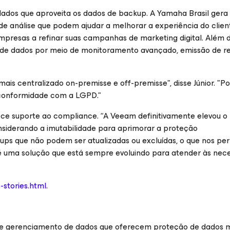
dos que aproveita os dados de backup. A Yamaha Brasil gera
de análise que podem ajudar a melhorar a experiência do clien
 empresas a refinar suas campanhas de marketing digital. Além 
de dados por meio de monitoramento avançado, emissão de rel
s centralizado on-premisse e off-premisse", disse Júnior. "P
 conformidade com a LGPD."
e suporte ao compliance. “A Veeam definitivamente elevou o 
siderando a imutabilidade para aprimorar a proteção
ps que não podem ser atualizadas ou excluídas, o que nos pe
é uma solução que está sempre evoluindo para atender às nec
stories.html
.
 e gerenciamento de dados que oferecem proteção de dados 