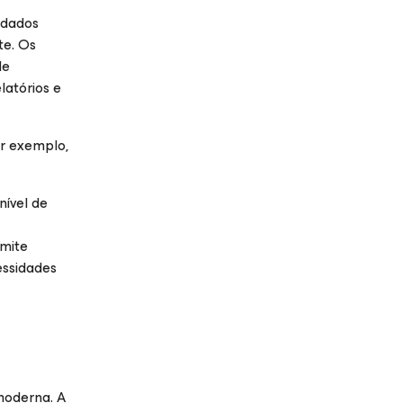
 dados
te. Os
de
atórios e
or exemplo,
nível de
rmite
essidades
moderna. A