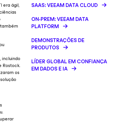
SAAS: VEEAM DATA CLOUD
 era ágil,
ciências
ON-PREM: VEEAM DATA
o
as também
PLATFORM
DEMONSTRAÇÕES DE
dou
PRODUTOS
 incluindo
LÍDER GLOBAL EM CONFIANÇA
e Rostock.
EM DADOS E IA
izaram os
 solução
s
u.
cuperar