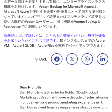
のデータ保護を必要とするお客様に、エンタープライズクラスの
機能をお届けします。Veeam Backup
for Microsoft Azure
は、
Microsoft Azureを使用する企業や開発者にとって強力な選択肢と
なっています。ハイブリッド環境またはマルチクラウド環境をお
使いの既存のVeeamユーザーは、同じ機能をVeeam Backup &
Replicationでご利用いただけます。
新機能について詳しくは、こちらをご確認ください
。
無償評価版
をお試しいただくことも可能です
。10インスタンスまでの Azure
VM、Azure SQL DB、Azure Filesを無料でバックアップできます。
SHARE
Sam Nicholls
Sam Nicholls is a Director for Public Cloud Product
Marketing at Veeam with over a decade of sales, alliance
management and product marketing experience in IT.
Sam has evolved from his on-premises storage days and