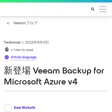
Veeamブログ
Technical
|
2022年8月31日
< 1
min to read
Article language
新登場 Veeam Backup
for
Microsoft Azure
v4
Sam Nicholls