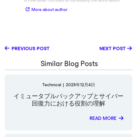
is now laser-focused on spreading the word about
cloud-native backup and recovery, packing in thousands
More about author
of viewers on his webinars, blogs and web pages. When
he isn’t spending time with power-users from the AWS,
Azure and Google Cloud communities, he can be found
dressed up as a prince or pony while watching The
Mandalorian with his daughter and sons, Poppy, Hayes
and Iver.
PREVIOUS POST
NEXT POST
Similar Blog Posts
Technical
|
2025年12月4日
イミュータブルバックアップとサイバー
回復力における役割の理解
READ MORE