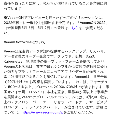
責任を負うことに対し、私たちが信頼されていることを光栄に思
っています」
※VeeamONでプレビューを行ったすべてのソリューションは、
2022年後半に一般提供を開始する予定です。「VeeamON 2022」
（米国時間5月16日～5月19日）の登録は
こちら
をご参照くださ
い。
Veeam Softwareについて
Veeamは先進的データ保護を提供するバックアップ、リカバリ、
データ管理のリーダー企業です。クラウド、仮想、SaaS、
Kubernetes、物理環境の単一プラットフォームを提供しており、
Veeamのお客様は、業界で最もシンプルかつ柔軟で信頼性に優れ
た強力なプラットフォームによってアプリやデータが保護され、
常に利用可能であることを確信しています。Veeamは、世界全体
で40万社以上のお客様を保護しています。これには、フォーチュ
ン 500の81%以上、グローバル 2,000の70%以上が含まれます。米
国オハイオ州コロンバスに本社を置き、世界30か国以上で事業所
を展開するVeeamのグローバルエコシステムには、3万5,000社以
上のテクノロジーパートナー、リセラーパートナー、サービスプ
ロバイダー、アライアンスパートナーが含まれています。詳細に
ついては、
https://www.veeam.com/jp
をご覧いただくか、