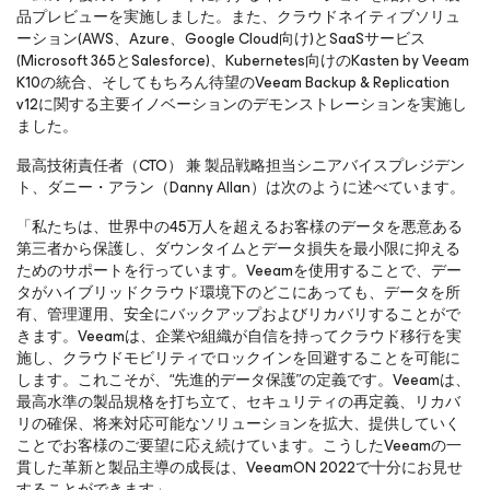
品プレビューを実施しました。また、クラウドネイティブソリュ
ーション(AWS、Azure、Google Cloud向け)とSaaSサービス
(Microsoft 365とSalesforce)、Kubernetes向けのKasten by Veeam
K10の統合、そしてもちろん待望のVeeam Backup & Replication
v12に関する主要イノベーションのデモンストレーションを実施し
ました。
最高技術責任者（CTO） 兼 製品戦略担当シニアバイスプレジデン
ト、ダニー・アラン（Danny Allan）は次のように述べています。
「私たちは、世界中の45万人を超えるお客様のデータを悪意ある
第三者から保護し、ダウンタイムとデータ損失を最小限に抑える
ためのサポートを行っています。Veeamを使用することで、デー
タがハイブリッドクラウド環境下のどこにあっても、データを所
有、管理運用、安全にバックアップおよびリカバリすることがで
きます。Veeamは、企業や組織が自信を持ってクラウド移行を実
施し、クラウドモビリティでロックインを回避することを可能に
します。これこそが、“先進的データ保護”の定義です。Veeamは、
最高水準の製品規格を打ち立て、セキュリティの再定義、リカバ
リの確保、将来対応可能なソリューションを拡大、提供していく
ことでお客様のご要望に応え続けています。こうしたVeeamの一
貫した革新と製品主導の成長は、VeeamON 2022で十分にお見せ
することができます」