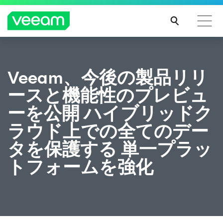
CrowdStrikeのコンテンツ更新によって影響を受け
Veeam、今後の製品リリ
るお客様向けのVeeamのガイダンス
ースと機能性のプレビュ
続き
を読
ーを公開 ハイブリッドク
む
ラウド上での全てのデー
タを保護する 単一プラッ
トフォームを強化