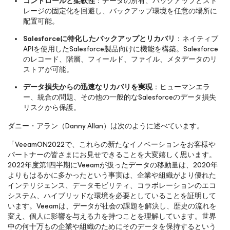
コントロールと柔軟性
：データの所有、バックアップとスト
レージの固定化を回避し、バックアップ環境を任意の場所に
配置可能。
Salesforceに特化したバックアップとリカバリ
：ネイティブ
APIを使用したSalesforce製品向けに機能を構築。Salesforce
のレコード、階層、フィールド、ファイル、メタデータのリ
ストアが可能。
データ損失からの迅速なリカバリを実現
：ヒューマンエラ
ー、統合の問題、その他の一般的なSalesforceのデータ損失
リスクから保護。
ダニー・アラン（Danny Allan）は次のように述べています。
「VeeamON2022で、これらの新たなイノベーションをお客様や
パートナーの皆さまにお見せできることを大変嬉しく思います。
2022年度第1四半期にVeeamが扱ったデータの移動量は、2020年
よりもはるかに多かったという事実は、企業や組織がより優れた
インテリジェンス、データモビリティ、コラボレーションのエコ
システム、ハイブリッドな環境を必要としていることを証明して
います。Veeamは、データが社会の課題を解決し、歴史の流れを
変え、個人に影響を与える力を持つことを理解しています。世界
中の何十万もの企業や組織のためにそのデータを保持するという