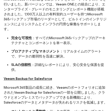
行いました。新バージョンでは、Veeam ONEとの統合により、エ
ンタープライズ・グレードのモニタリングとレポート機能が搭載
されました。1,100万人以上の有料契約ユーザーを持つMicrosoft
365バックアップ市場のリーダーとして、ビルトインのインテリジ
ェンスによりシステムとインフラの円滑な稼働をサポートしま
す。
完全な可視性
：すべてのMicrosoft 365バックアップのアーキ
テクチャとコンポーネントを単一表示。
プロアクティブなマネジメント
：リアルタイムのアラート
で、データの脆弱性を迅速に解決。
SLAの信頼性
：詳細なレポートにより、安心安全な保護を提
供。
Veeam Backup
for Salesforce
Microsoft 365製品の成長に続き、Veeamのポートフォリオに追加
されたVeeam Backup
for Salesforce
の一部を公開しました。クラ
ウドとオンプレミスでバックアップできる新機能により、
Salesforceのデータとメタデータが失われるリスクを低減します。