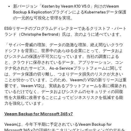
新バージョン「Kasten by Veeam K10 V5.0」向けのVeeam
Backup & ReplicationプラグインによるKubernetesデータ保護
の一元的な可視化と管理を実現。
ESGリサーチのプログラムディレクターであるクリストフ・バート
ランド（Christophe Bertrand）氏は、次のように述べています。
「サイバー脅威の増加、データの急激な増加、絶え間ないクラウ
ドシフトを背景に、世界中のあらゆる企業にとって、データおよ
びシステムの保護が不可欠になっています。当社の調査による
と、クラウドに保存されているデータ、アプリケーション、コン
テナ化されたサービス、As-a-Serviceプラットフォームに関して
は、データ保護の切り離し、つまりデータ損失のリスクが大きい
ことが分かっています。このため、Veeamの V12の新リリースは重
要です。Veeam V12は、実績あるプラットフォームを基に構築され
ているだけでなく、データおよびシステムのセキュリティの回復
性を大規模に改善することによってビジネスリスクを低減する能
力を強化しています」
Veeam Backup
for Microsoft 365
v7
Veeamは、今年下半期に予定されているVeeam Backup
for
Microsoft 365
v7の詳細なモニタリングとレポーティングのデモを