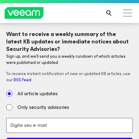
Want to receive a weekly summary of the 
V13 NOW AVAILABLE
Orientações da Veeam para os clientes afetados
latest KB updates or immediate notices about 
pela atualização de conteúdo da CrowdStrike
Security Advisories?
LEIA
Sign up, and we'll send you a weekly rundown of which articles 
Veeam Data Platform
Simplifies
MAIS
were published or updated.
operations and strengthens security.
To receive instant notification of new or updated KB articles, use 
our 
RSS Feed
All article updates
LEARN MORE
Only security advisories