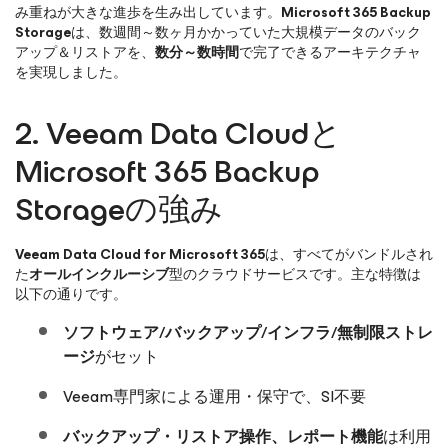
み重ねが大きな進歩を生み出しています。
Microsoft 365 Backup
Storage
は、数週間～数ヶ月かかっていた大規模データのバック
アップ＆リストアを、
数分～数時間
で完了できるアーキテクチャ
を実現しました。
2. Veeam Data Cloudと
Microsoft 365 Backup
Storageの強み
Veeam Data Cloud for Microsoft 365
は、すべてがバンドルされ
た
オールインクルーシブ
型のクラウドサービスです。主な特徴は
以下の通りです。
ソフトウェア/バックアップ/インフラ/無制限ストレ
ージ
がセット
Veeam専門家による運用・保守で、SI不要
バックアップ・リストア操作、レポート機能
は利用