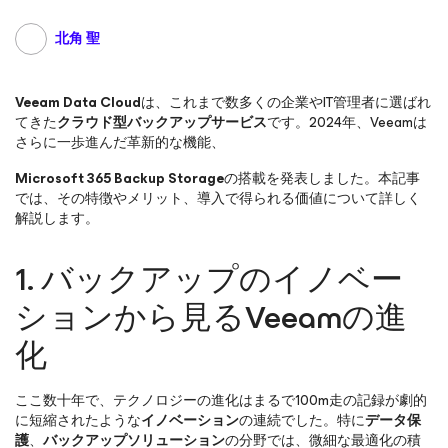
北角 聖
Veeam Data Cloud
は、これまで数多くの企業やIT管理者に選ばれ
てきた
クラウド型バックアップサービス
です。2024年、Veeamは
さらに一歩進んだ革新的な機能、
Microsoft 365 Backup Storage
の搭載を発表しました。本記事
では、その特徴やメリット、導入で得られる価値について詳しく
解説します。
1. バックアップのイノベー
ションから見るVeeamの進
化
ここ数十年で、テクノロジーの進化はまるで100m走の記録が劇的
に短縮されたような
イノベーション
の連続でした。特に
データ保
護
、
バックアップソリューション
の分野では、微細な最適化の積