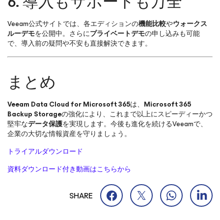
6. 導入もサポートも万全
Veeam公式サイトでは、各エディションの
機能比較
や
ウォークス
ルーデモ
を公開中。さらに
プライベートデモ
の申し込みも可能
で、導入前の疑問や不安も直接解決できます。
まとめ
Veeam Data Cloud for Microsoft 365
は、
Microsoft 365
Backup Storage
の強化により、これまで以上にスピーディーかつ
堅牢な
データ保護
を実現します。今後も進化を続けるVeeamで、
企業の大切な情報資産を守りましょう。
トライアルダウンロード
資料ダウンロード付き動画はこちらから
SHARE