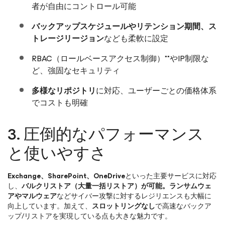
者が自由にコントロール可能
バックアップスケジュールやリテンション期間、ス
トレージリージョン
なども柔軟に設定
RBAC（ロールベースアクセス制御）**やIP制限な
ど、強固なセキュリティ
多様なリポジトリ
に対応、ユーザーごとの価格体系
でコストも明確
3. 圧倒的なパフォーマンス
と使いやすさ
Exchange、SharePoint、OneDrive
といった主要サービスに対応
し、
バルクリストア（大量一括リストア）が可能。ランサムウェ
アやマルウェア
などサイバー攻撃に対するレジリエンスも大幅に
向上しています。加えて、
スロットリングなし
で高速なバックア
ップ/リストアを実現している点も大きな魅力です。