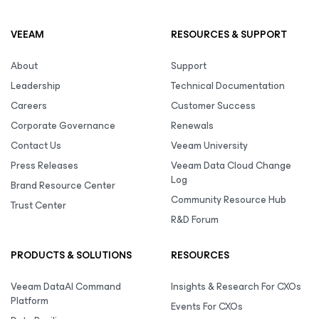
VEEAM
RESOURCES & SUPPORT
About
Support
Leadership
Technical Documentation
Careers
Customer Success
Corporate Governance
Renewals
Contact Us
Veeam University
Press Releases
Veeam Data Cloud Change
Log
Brand Resource Center
Community Resource Hub
Trust Center
R&D Forum
PRODUCTS & SOLUTIONS
RESOURCES
Veeam DataAI Command
Insights & Research For CXOs
Platform
Events For CXOs