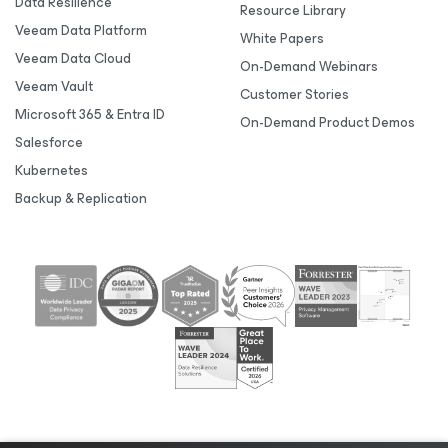
Data Resilience
Resource Library
Veeam Data Platform
White Papers
Veeam Data Cloud
On-Demand Webinars
Veeam Vault
Customer Stories
Microsoft 365 & Entra ID
On-Demand Product Demos
Salesforce
Kubernetes
Backup & Replication